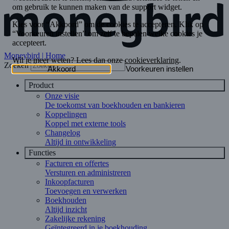
Moneybird | Home
Zoeken
Product
Onze visie
De toekomst van boekhouden en bankieren
Koppelingen
Koppel met externe tools
Changelog
Altijd in ontwikkeling
Functies
Facturen en offertes
Versturen en administreren
Inkoopfacturen
Toevoegen en verwerken
Boekhouden
Altijd inzicht
Zakelijke rekening
Geïntegreerd in je boekhouding