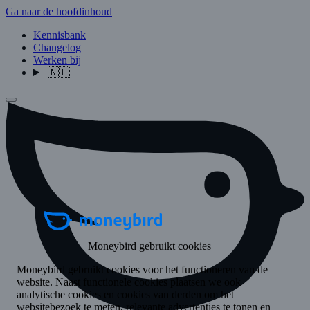
Ga naar de hoofdinhoud
Kennisbank
Changelog
Werken bij
🇳🇱