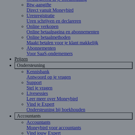
Btw-aangifte
Direct vanuit Moneybird
Urenregistratie
Uren schrijven en declareren
Online verkopen
Online betaalpagina en abonnementen
Online betaalmethoden
Maakt betalen voor je klant makkelijk
Abonnementen
Voor SaaS-ondernemers
Prijzen
Ondersteuning
Kennisbank
Antwoord op je vragen
Support
Stel je vragen
Livesessies
Leer meer over Moneybird
Vind je Expert
Ondersteuning bij boekhouden
Accountants
Accountants
Moneybird voor accountants
Vind jouw Expert