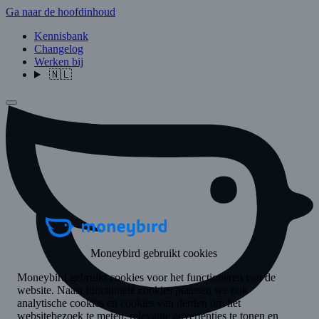
Ga naar de hoofdinhoud
Kennisbank
Changelog
Werken bij
🇳🇱