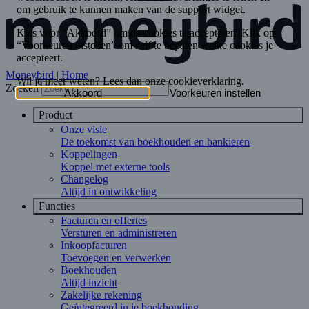
Moneybird | Home
Zoeken
Product
Onze visie
De toekomst van boekhouden en bankieren
Koppelingen
Koppel met externe tools
Changelog
Altijd in ontwikkeling
Functies
Facturen en offertes
Versturen en administreren
Inkoopfacturen
Toevoegen en verwerken
Boekhouden
Altijd inzicht
Zakelijke rekening
Geïntegreerd in je boekhouding