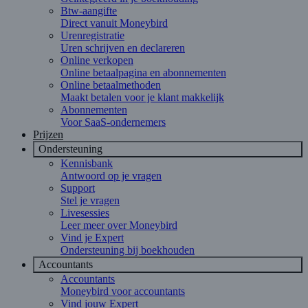
Btw-aangifte
Direct vanuit Moneybird
Urenregistratie
Uren schrijven en declareren
Online verkopen
Online betaalpagina en abonnementen
Online betaalmethoden
Maakt betalen voor je klant makkelijk
Abonnementen
Voor SaaS-ondernemers
Prijzen
Ondersteuning
Kennisbank
Antwoord op je vragen
Support
Stel je vragen
Livesessies
Leer meer over Moneybird
Vind je Expert
Ondersteuning bij boekhouden
Accountants
Accountants
Moneybird voor accountants
Vind jouw Expert