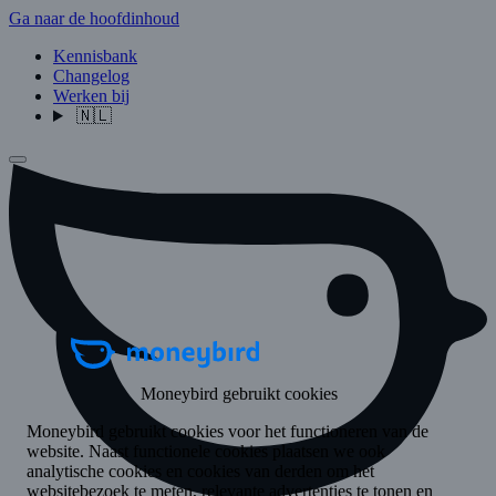
Ga naar de hoofdinhoud
Kennisbank
Changelog
Werken bij
🇳🇱