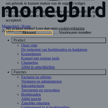
Moneybird | Home
Zoeken
Product
Onze visie
De toekomst van boekhouden en bankieren
Koppelingen
Koppel met externe tools
Changelog
Altijd in ontwikkeling
Functies
Facturen en offertes
Versturen en administreren
Inkoopfacturen
Toevoegen en verwerken
Boekhouden
Altijd inzicht
Zakelijke rekening
Geïntegreerd in je boekhouding