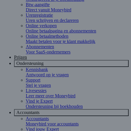
Btw-aangifte
Direct vanuit Moneybird
Urenregistratie
Uren schrijven en declareren
Online verkopen
Online betaalpagina en abonnementen
Online betaalmethoden
Maakt betalen voor je klant makkelijk
Abonnementen
Voor SaaS-ondernemers
Prijzen
Ondersteuning
Kennisbank
Antwoord op je vragen
Support
Stel je vragen
Livesessies
Leer meer over Moneybird
Vind je Expert
Ondersteuning bij boekhouden
Accountants
Accountants
Moneybird voor accountants
Vind jouw Expert