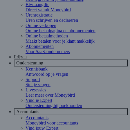
Btw-aangifte
Direct vanuit Moneybird
Urenregistratie
Uren schrijven en declareren
Online verkopen
Online betaalpagina en abonnementen
Online betaalmethoden
Maakt betalen voor je klant makkelijk
Abonnementen
Voor SaaS-ondernemers
Prijzen
Ondersteuning
Kennisbank
Antwoord op je vragen
Support
Stel je vragen
Livesessies
Leer meer over Moneybird
Vind je Expert
Ondersteuning bij boekhouden
Accountants
Accountants
Moneybird voor accountants
Vind jouw Expert