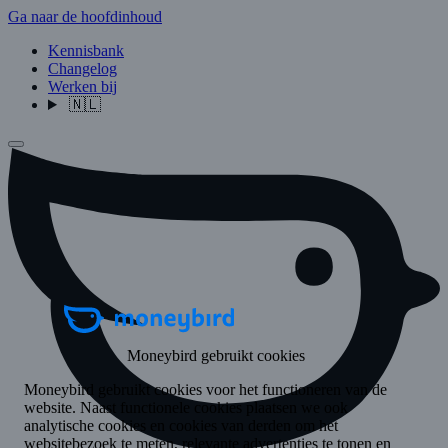
Ga naar de hoofdinhoud
Kennisbank
Changelog
Werken bij
🇳🇱