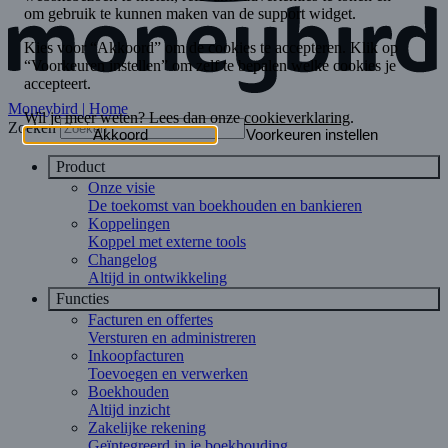
Moneybird | Home
Zoeken
Product
Onze visie
De toekomst van boekhouden en bankieren
Koppelingen
Koppel met externe tools
Changelog
Altijd in ontwikkeling
Functies
Facturen en offertes
Versturen en administreren
Inkoopfacturen
Toevoegen en verwerken
Boekhouden
Altijd inzicht
Zakelijke rekening
Geïntegreerd in je boekhouding