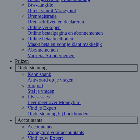
Btw-aangifte
Direct vanuit Moneybird
Urenregistratie
Uren schrijven en declareren
Online verkopen
Online betaalpagina en abonnementen
Online betaalmethoden
Maakt betalen voor je klant makkelijk
Abonnementen
Voor SaaS-ondernemers
Prijzen
Ondersteuning
Kennisbank
Antwoord op je vragen
Support
Stel je vragen
Livesessies
Leer meer over Moneybird
Vind je Expert
Ondersteuning bij boekhouden
Accountants
Accountants
Moneybird voor accountants
Vind jouw Expert