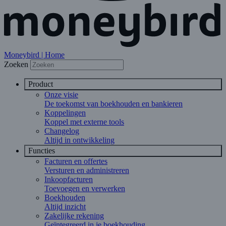
Moneybird | Home
Zoeken
Product
Onze visie
De toekomst van boekhouden en bankieren
Koppelingen
Koppel met externe tools
Changelog
Altijd in ontwikkeling
Functies
Facturen en offertes
Versturen en administreren
Inkoopfacturen
Toevoegen en verwerken
Boekhouden
Altijd inzicht
Zakelijke rekening
Geïntegreerd in je boekhouding