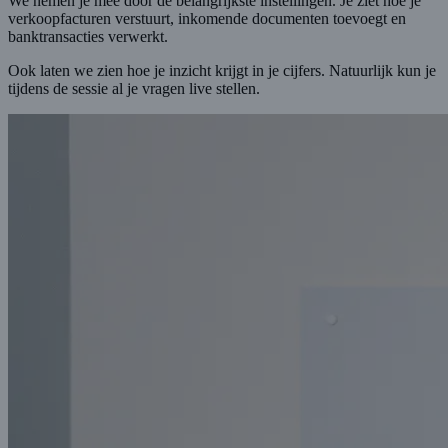
We nemen je mee door de belangrijkste instellingen. Je ziet hoe je
verkoopfacturen verstuurt, inkomende documenten toevoegt en
banktransacties verwerkt.
Ook laten we zien hoe je inzicht krijgt in je cijfers. Natuurlijk kun je
tijdens de sessie al je vragen live stellen.