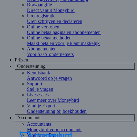
Btw-aangifte
Direct vanuit Moneybird
Urenregistratie
Uren schrijven en declareren
Online verkopen
Online betaalpagina en abonnementen
Online betaalmethoden
Maakt betalen voor je klant makkelijk
Abonnementen
Voor SaaS-ondernemers
Prijzen
Ondersteuning
Kennisbank
Antwoord op je vragen
Support
Stel je vragen
Livesessies
Leer meer over Moneybird
Vind je Expert
Ondersteuning bij boekhouden
Accountants
Accountants
Moneybird voor accountants
Vind jouw Expert