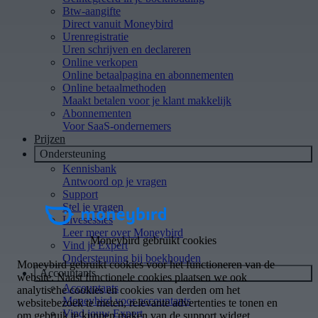
Btw-aangifte
Direct vanuit Moneybird
Urenregistratie
Uren schrijven en declareren
Online verkopen
Online betaalpagina en abonnementen
Online betaalmethoden
Maakt betalen voor je klant makkelijk
Abonnementen
Voor SaaS-ondernemers
Prijzen
Ondersteuning
Kennisbank
Antwoord op je vragen
Support
Stel je vragen
Livesessies
Leer meer over Moneybird
Vind je Expert
Ondersteuning bij boekhouden
Accountants
Accountants
Moneybird voor accountants
Vind jouw Expert