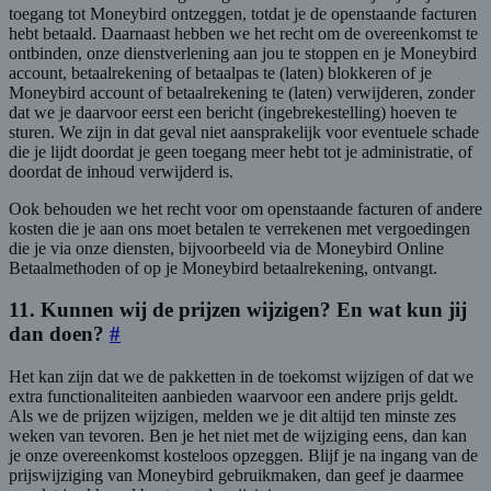
toegang tot Moneybird ontzeggen, totdat je de openstaande facturen
hebt betaald. Daarnaast hebben we het recht om de overeenkomst te
ontbinden, onze dienstverlening aan jou te stoppen en je Moneybird
account, betaalrekening of betaalpas te (laten) blokkeren of je
Moneybird account of betaalrekening te (laten) verwijderen, zonder
dat we je daarvoor eerst een bericht (ingebrekestelling) hoeven te
sturen. We zijn in dat geval niet aansprakelijk voor eventuele schade
die je lijdt doordat je geen toegang meer hebt tot je administratie, of
doordat de inhoud verwijderd is.
Ook behouden we het recht voor om openstaande facturen of andere
kosten die je aan ons moet betalen te verrekenen met vergoedingen
die je via onze diensten, bijvoorbeeld via de Moneybird Online
Betaalmethoden of op je Moneybird betaalrekening, ontvangt.
11. Kunnen wij de prijzen wijzigen? En wat kun jij
dan doen?
#
Het kan zijn dat we de pakketten in de toekomst wijzigen of dat we
extra functionaliteiten aanbieden waarvoor een andere prijs geldt.
Als we de prijzen wijzigen, melden we je dit altijd ten minste zes
weken van tevoren. Ben je het niet met de wijziging eens, dan kan
je onze overeenkomst kosteloos opzeggen. Blijf je na ingang van de
prijswijziging van Moneybird gebruikmaken, dan geef je daarmee