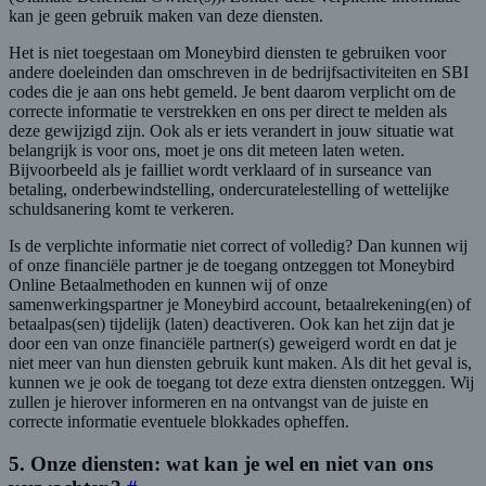
kan je geen gebruik maken van deze diensten.
Het is niet toegestaan om Moneybird diensten te gebruiken voor
andere doeleinden dan omschreven in de bedrijfsactiviteiten en SBI
codes die je aan ons hebt gemeld. Je bent daarom verplicht om de
correcte informatie te verstrekken en ons per direct te melden als
deze gewijzigd zijn. Ook als er iets verandert in jouw situatie wat
belangrijk is voor ons, moet je ons dit meteen laten weten.
Bijvoorbeeld als je failliet wordt verklaard of in surseance van
betaling, onderbewindstelling, ondercuratelestelling of wettelijke
schuldsanering komt te verkeren.
Is de verplichte informatie niet correct of volledig? Dan kunnen wij
of onze financiële partner je de toegang ontzeggen tot Moneybird
Online Betaalmethoden en kunnen wij of onze
samenwerkingspartner je Moneybird account, betaalrekening(en) of
betaalpas(sen) tijdelijk (laten) deactiveren. Ook kan het zijn dat je
door een van onze financiële partner(s) geweigerd wordt en dat je
niet meer van hun diensten gebruik kunt maken. Als dit het geval is,
kunnen we je ook de toegang tot deze extra diensten ontzeggen. Wij
zullen je hierover informeren en na ontvangst van de juiste en
correcte informatie eventuele blokkades opheffen.
5. Onze diensten: wat kan je wel en niet van ons