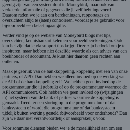
gevolg zijn van een systeemfout in Moneybird, maar ook van
verkeerde informatie of gegevens die jij zelf hebt ingevoerd.
Daarom raden we je aan om berekeningen, rapportages en
overzichten altijd te (laten) controleren, voordat je ze gebruikt voor
bijvoorbeeld een belastingaangifte.
Verder vind je op de website van Moneybird blogs met tips,
overzichten, kennisbankartikelen en voorbeeldberekeningen. Ook
kan het zijn dat je via support tips krijgt. Deze zijn bedoeld om je te
inspireren, maar hebben niet dezelfde waarde als een advies van een
boekhouder of accountant. Je kunt hier daarom geen rechten aan
ontlenen.
Maak je gebruik van de bankkoppeling, koppeling met een van onze
partners, of API? Dan hebben we alleen invloed op de werking van
de API of de bankkoppeling zelf. We hebben geen invloed op de
programmatuur die jij gebruikt of op de programmatuur waarmee de
API communiceert. Ook hebben we geen invloed op (wijzigingen
in) het systeem van de bank of partner waarmee de koppeling is
gemaakt. Treedt er een storing op in die programmatuur of dat
banksysteem of wordt die programmatuur of dat banksysteem
tijdelijk buiten werking gesteld (bijvoorbeeld voor onderhoud)? Dan
zijn we daar niet verantwoordelijk of aansprakelijk voor.
Voor sommige diensten bieden we je de mogelijkheid aan om een