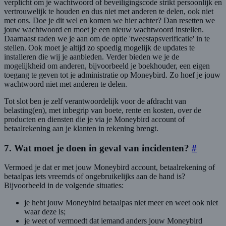
verplicht om je wachtwoord of beveiligingscode strikt persoonlijk en
vertrouwelijk te houden en dus niet met anderen te delen, ook niet
met ons. Doe je dit wel en komen we hier achter? Dan resetten we
jouw wachtwoord en moet je een nieuw wachtwoord instellen.
Daarnaast raden we je aan om de optie 'tweestapsverificatie' in te
stellen. Ook moet je altijd zo spoedig mogelijk de updates te
installeren die wij je aanbieden. Verder bieden we je de
mogelijkheid om anderen, bijvoorbeeld je boekhouder, een eigen
toegang te geven tot je administratie op Moneybird. Zo hoef je jouw
wachtwoord niet met anderen te delen.
Tot slot ben je zelf verantwoordelijk voor de afdracht van
belasting(en), met inbegrip van boete, rente en kosten, over de
producten en diensten die je via je Moneybird account of
betaalrekening aan je klanten in rekening brengt.
7. Wat moet je doen in geval van incidenten?
#
Vermoed je dat er met jouw Moneybird account, betaalrekening of
betaalpas iets vreemds of ongebruikelijks aan de hand is?
Bijvoorbeeld in de volgende situaties:
je hebt jouw Moneybird betaalpas niet meer en weet ook niet
waar deze is;
je weet of vermoedt dat iemand anders jouw Moneybird