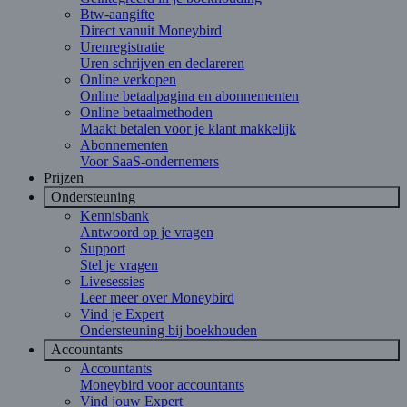
Btw-aangifte
Direct vanuit Moneybird
Urenregistratie
Uren schrijven en declareren
Online verkopen
Online betaalpagina en abonnementen
Online betaalmethoden
Maakt betalen voor je klant makkelijk
Abonnementen
Voor SaaS-ondernemers
Prijzen
Ondersteuning
Kennisbank
Antwoord op je vragen
Support
Stel je vragen
Livesessies
Leer meer over Moneybird
Vind je Expert
Ondersteuning bij boekhouden
Accountants
Accountants
Moneybird voor accountants
Vind jouw Expert