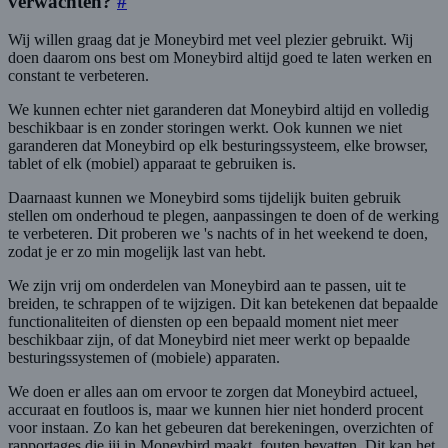
verwachten?
#
Wij willen graag dat je Moneybird met veel plezier gebruikt. Wij
doen daarom ons best om Moneybird altijd goed te laten werken en
constant te verbeteren.
We kunnen echter niet garanderen dat Moneybird altijd en volledig
beschikbaar is en zonder storingen werkt. Ook kunnen we niet
garanderen dat Moneybird op elk besturingssysteem, elke browser,
tablet of elk (mobiel) apparaat te gebruiken is.
Daarnaast kunnen we Moneybird soms tijdelijk buiten gebruik
stellen om onderhoud te plegen, aanpassingen te doen of de werking
te verbeteren. Dit proberen we 's nachts of in het weekend te doen,
zodat je er zo min mogelijk last van hebt.
We zijn vrij om onderdelen van Moneybird aan te passen, uit te
breiden, te schrappen of te wijzigen. Dit kan betekenen dat bepaalde
functionaliteiten of diensten op een bepaald moment niet meer
beschikbaar zijn, of dat Moneybird niet meer werkt op bepaalde
besturingssystemen of (mobiele) apparaten.
We doen er alles aan om ervoor te zorgen dat Moneybird actueel,
accuraat en foutloos is, maar we kunnen hier niet honderd procent
voor instaan. Zo kan het gebeuren dat berekeningen, overzichten of
rapportages die jij in Moneybird maakt, fouten bevatten. Dit kan het