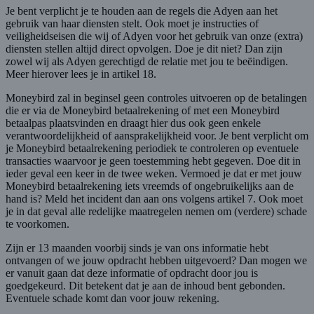
Je bent verplicht je te houden aan de regels die Adyen aan het
gebruik van haar diensten stelt. Ook moet je instructies of
veiligheidseisen die wij of Adyen voor het gebruik van onze (extra)
diensten stellen altijd direct opvolgen. Doe je dit niet? Dan zijn
zowel wij als Adyen gerechtigd de relatie met jou te beëindigen.
Meer hierover lees je in artikel 18.
Moneybird zal in beginsel geen controles uitvoeren op de betalingen
die er via de Moneybird betaalrekening of met een Moneybird
betaalpas plaatsvinden en draagt hier dus ook geen enkele
verantwoordelijkheid of aansprakelijkheid voor. Je bent verplicht om
je Moneybird betaalrekening periodiek te controleren op eventuele
transacties waarvoor je geen toestemming hebt gegeven. Doe dit in
ieder geval een keer in de twee weken. Vermoed je dat er met jouw
Moneybird betaalrekening iets vreemds of ongebruikelijks aan de
hand is? Meld het incident dan aan ons volgens artikel 7. Ook moet
je in dat geval alle redelijke maatregelen nemen om (verdere) schade
te voorkomen.
Zijn er 13 maanden voorbij sinds je van ons informatie hebt
ontvangen of we jouw opdracht hebben uitgevoerd? Dan mogen we
er vanuit gaan dat deze informatie of opdracht door jou is
goedgekeurd. Dit betekent dat je aan de inhoud bent gebonden.
Eventuele schade komt dan voor jouw rekening.