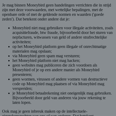
Je mag binnen Moneybird geen handelingen verrichten die in strijd
zijn met deze voorwaarden, met wettelijke bepalingen, met de
openbare orde of met de geldende normen en waarden ('goede
zeden'). Dat betekent onder andere dat je:
Moneybird niet mag gebruiken voor illegale activiteiten, zoals
acquisitiefraude, btw fraude, bijvoorbeeld door het sturen van
nepfacturen, witwassen van geld of andere strafrechtelijke
activiteiten;
op het Moneybird platform geen illegale of onrechtmatige
materialen mag opslaan;
via Moneybird geen spam mag versturen;
het Moneybird platform niet mag hacken;
geen websites mag publiceren die zich voordoen als
Moneybird of je op een andere manier als Moneybird
presenteren;
geen wormen, virussen of andere vormen van destructieve
code op Moneybird mag plaatsen of via Moneybird mag
verspreiden;
je Moneybird betaalrekening niet oneigenlijk mag gebruiken.
Bijvoorbeeld door geld van anderen via jouw rekening te
laten lopen.
Ook mag je geen inbreuk maken op de intellectuele-
eigendomsrechten van ons of van anderen. Dat betekent