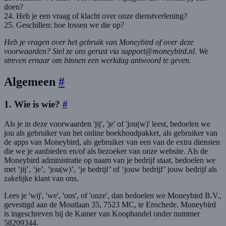
doen?
24. Heb je een vraag of klacht over onze dienstverlening?
25. Geschillen: hoe lossen we die op?
Heb je vragen over het gebruik van Moneybird of over deze
voorwaarden? Stel ze ons gerust via support@moneybird.nl. We
streven ernaar om binnen een werkdag antwoord te geven.
Algemeen
#
1. Wie is wie?
#
Als je in deze voorwaarden 'jij', 'je' of 'jou(w)' leest, bedoelen we
jou als gebruiker van het online boekhoudpakket, als gebruiker van
de apps van Moneybird, als gebruiker van een van de extra diensten
die we je aanbieden en/of als bezoeker van onze website. Als de
Moneybird administratie op naam van je bedrijf staat, bedoelen we
met ‘jij’, ‘je’, ‘jou(w)’, ‘je bedrijf’ of ‘jouw bedrijf’ jouw bedrijf als
zakelijke klant van ons.
Lees je 'wij', 'we', 'ons', of 'onze', dan bedoelen we Moneybird B.V.,
gevestigd aan de Moutlaan 35, 7523 MC, te Enschede. Moneybird
is ingeschreven bij de Kamer van Koophandel onder nummer
58209344.