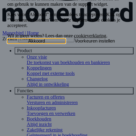
Moneybird | Home
Zoeken
Product
Onze visie
De toekomst van boekhouden en bankieren
Koppelingen
Koppel met externe tools
Changelog
Altijd in ontwikkeling
Functies
Facturen en offertes
Versturen en administreren
Inkoopfacturen
Toevoegen en verwerken
Boekhouden
Altijd inzicht
Zakelijke rekening
Geïntegreerd in je boekhouding