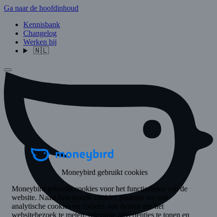
Ga naar de hoofdinhoud
Kennisbank
Changelog
Werken bij
🇳🇱