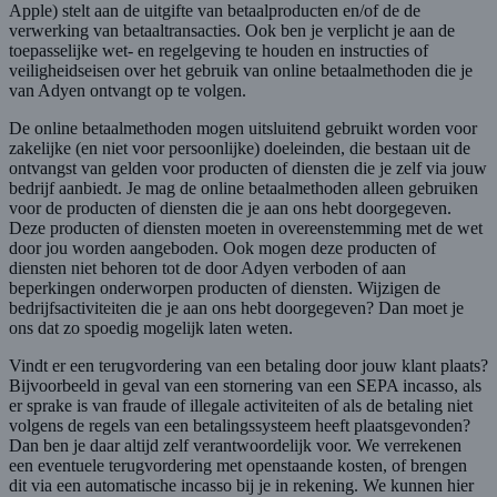
Apple) stelt aan de uitgifte van betaalproducten en/of de de
verwerking van betaaltransacties. Ook ben je verplicht je aan de
toepasselijke wet- en regelgeving te houden en instructies of
veiligheidseisen over het gebruik van online betaalmethoden die je
van Adyen ontvangt op te volgen.
De online betaalmethoden mogen uitsluitend gebruikt worden voor
zakelijke (en niet voor persoonlijke) doeleinden, die bestaan uit de
ontvangst van gelden voor producten of diensten die je zelf via jouw
bedrijf aanbiedt. Je mag de online betaalmethoden alleen gebruiken
voor de producten of diensten die je aan ons hebt doorgegeven.
Deze producten of diensten moeten in overeenstemming met de wet
door jou worden aangeboden. Ook mogen deze producten of
diensten niet behoren tot de door Adyen verboden of aan
beperkingen onderworpen producten of diensten. Wijzigen de
bedrijfsactiviteiten die je aan ons hebt doorgegeven? Dan moet je
ons dat zo spoedig mogelijk laten weten.
Vindt er een terugvordering van een betaling door jouw klant plaats?
Bijvoorbeeld in geval van een stornering van een SEPA incasso, als
er sprake is van fraude of illegale activiteiten of als de betaling niet
volgens de regels van een betalingssysteem heeft plaatsgevonden?
Dan ben je daar altijd zelf verantwoordelijk voor. We verrekenen
een eventuele terugvordering met openstaande kosten, of brengen
dit via een automatische incasso bij je in rekening. We kunnen hier