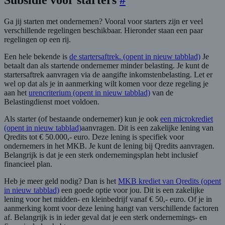
Subsidie voor starters
#
Ga jij starten met ondernemen? Vooral voor starters zijn er veel
verschillende regelingen beschikbaar. Hieronder staan een paar
regelingen op een rij.
Een hele bekende is
de startersaftrek.
(opent in nieuw tabblad)
Je
betaalt dan als startende ondernemer minder belasting. Je kunt de
startersaftrek aanvragen via de aangifte inkomstenbelasting. Let er
wel op dat als je in aanmerking wilt komen voor deze regeling je
aan het
urencriterium
(opent in nieuw tabblad)
van de
Belastingdienst moet voldoen.
Als starter (of bestaande ondernemer) kun je ook
een microkrediet
(opent in nieuw tabblad)
aanvragen. Dit is een zakelijke lening van
Qredits tot € 50.000,- euro. Deze lening is specifiek voor
ondernemers in het MKB. Je kunt de lening bij Qredits aanvragen.
Belangrijk is dat je een sterk ondernemingsplan hebt inclusief
financieel plan.
Heb je meer geld nodig? Dan is het
MKB krediet van Qredits
(opent
in nieuw tabblad)
een goede optie voor jou. Dit is een zakelijke
lening voor het midden- en kleinbedrijf vanaf € 50,- euro. Of je in
aanmerking komt voor deze lening hangt van verschillende factoren
af. Belangrijk is in ieder geval dat je een sterk ondernemings- en