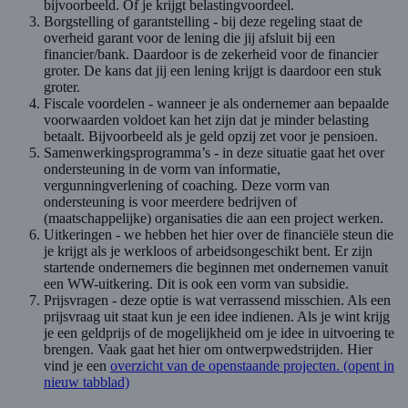
bijvoorbeeld. Of je krijgt belastingvoordeel.
Borgstelling of garantstelling - bij deze regeling staat de
overheid garant voor de lening die jij afsluit bij een
financier/bank. Daardoor is de zekerheid voor de financier
groter. De kans dat jij een lening krijgt is daardoor een stuk
groter.
Fiscale voordelen - wanneer je als ondernemer aan bepaalde
voorwaarden voldoet kan het zijn dat je minder belasting
betaalt. Bijvoorbeeld als je geld opzij zet voor je pensioen.
Samenwerkingsprogramma’s - in deze situatie gaat het over
ondersteuning in de vorm van informatie,
vergunningverlening of coaching. Deze vorm van
ondersteuning is voor meerdere bedrijven of
(maatschappelijke) organisaties die aan een project werken.
Uitkeringen - we hebben het hier over de financiële steun die
je krijgt als je werkloos of arbeidsongeschikt bent. Er zijn
startende ondernemers die beginnen met ondernemen vanuit
een WW-uitkering. Dit is ook een vorm van subsidie.
Prijsvragen - deze optie is wat verrassend misschien. Als een
prijsvraag uit staat kun je een idee indienen. Als je wint krijg
je een geldprijs of de mogelijkheid om je idee in uitvoering te
brengen. Vaak gaat het hier om ontwerpwedstrijden. Hier
vind je een
overzicht van de openstaande projecten.
(opent in
nieuw tabblad)