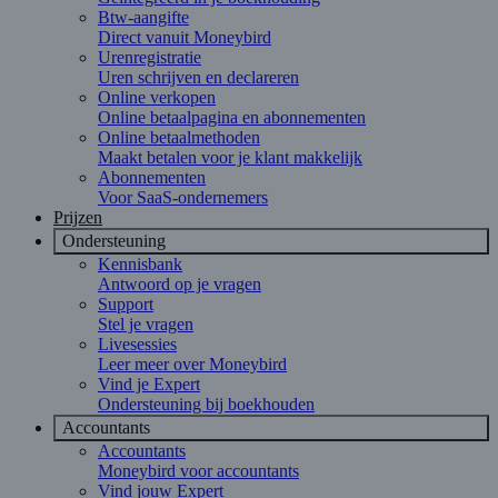
Btw-aangifte
Direct vanuit Moneybird
Urenregistratie
Uren schrijven en declareren
Online verkopen
Online betaalpagina en abonnementen
Online betaalmethoden
Maakt betalen voor je klant makkelijk
Abonnementen
Voor SaaS-ondernemers
Prijzen
Ondersteuning
Kennisbank
Antwoord op je vragen
Support
Stel je vragen
Livesessies
Leer meer over Moneybird
Vind je Expert
Ondersteuning bij boekhouden
Accountants
Accountants
Moneybird voor accountants
Vind jouw Expert