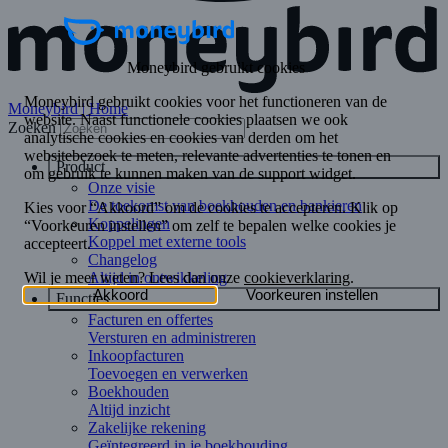
Moneybird | Home
Zoeken
Product
Onze visie
De toekomst van boekhouden en bankieren
Koppelingen
Koppel met externe tools
Changelog
Altijd in ontwikkeling
Functies
Facturen en offertes
Versturen en administreren
Inkoopfacturen
Toevoegen en verwerken
Boekhouden
Altijd inzicht
Zakelijke rekening
Geïntegreerd in je boekhouding