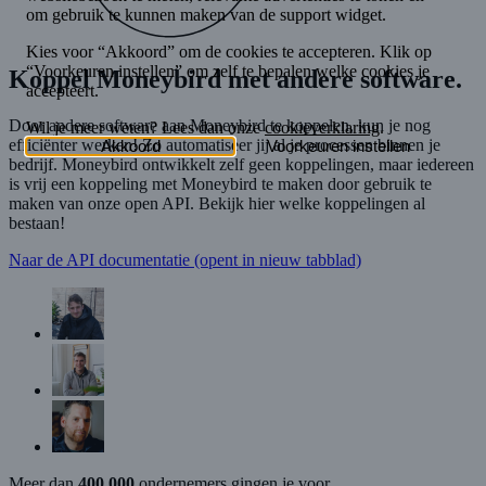
Koppel Moneybird met andere software
.
Door andere software aan Moneybird te koppelen, kun je nog
efficiënter werken! Zo automatiseer jij al je processen binnen je
bedrijf. Moneybird ontwikkelt zelf geen koppelingen, maar iedereen
is vrij een koppeling met Moneybird te maken door gebruik te
maken van onze open API. Bekijk hier welke koppelingen al
bestaan!
Naar de API documentatie
(opent in nieuw tabblad)
Meer dan
400.000
ondernemers gingen je voor