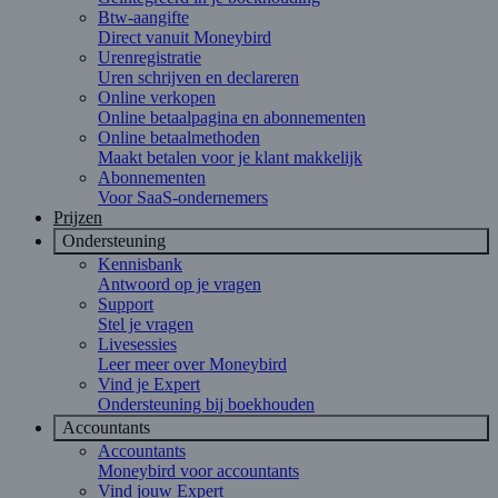
Btw-aangifte
Direct vanuit Moneybird
Urenregistratie
Uren schrijven en declareren
Online verkopen
Online betaalpagina en abonnementen
Online betaalmethoden
Maakt betalen voor je klant makkelijk
Abonnementen
Voor SaaS-ondernemers
Prijzen
Ondersteuning
Kennisbank
Antwoord op je vragen
Support
Stel je vragen
Livesessies
Leer meer over Moneybird
Vind je Expert
Ondersteuning bij boekhouden
Accountants
Accountants
Moneybird voor accountants
Vind jouw Expert