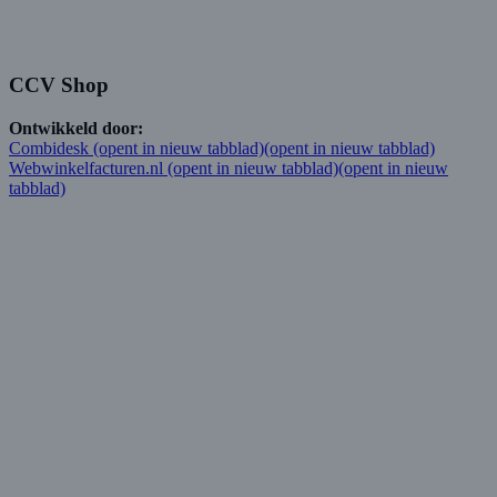
CCV Shop
Ontwikkeld door:
Combidesk
(opent in nieuw tabblad)
(opent in nieuw tabblad)
Webwinkelfacturen.nl
(opent in nieuw tabblad)
(opent in nieuw
tabblad)