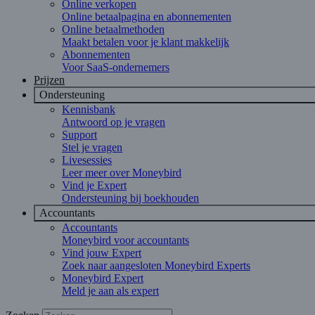
Online verkopen
Online betaalpagina en abonnementen
Online betaalmethoden
Maakt betalen voor je klant makkelijk
Abonnementen
Voor SaaS-ondernemers
Prijzen
Ondersteuning
Kennisbank
Antwoord op je vragen
Support
Stel je vragen
Livesessies
Leer meer over Moneybird
Vind je Expert
Ondersteuning bij boekhouden
Accountants
Accountants
Moneybird voor accountants
Vind jouw Expert
Zoek naar aangesloten Moneybird Experts
Moneybird Expert
Meld je aan als expert