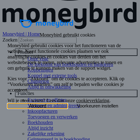
Moneybird | Home
Zoeken
Product
Onze visie
De toekomst van boekhouden en bankieren
Koppelingen
Koppel met externe tools
Changelog
Altijd in ontwikkeling
Functies
Facturen en offertes
Versturen en administreren
Inkoopfacturen
Toevoegen en verwerken
Boekhouden
Altijd inzicht
Zakelijke rekening
Geïntegreerd in je boekhouding