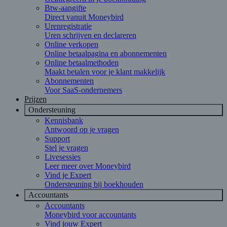
Btw-aangifte
Direct vanuit Moneybird
Urenregistratie
Uren schrijven en declareren
Online verkopen
Online betaalpagina en abonnementen
Online betaalmethoden
Maakt betalen voor je klant makkelijk
Abonnementen
Voor SaaS-ondernemers
Prijzen
Ondersteuning
Kennisbank
Antwoord op je vragen
Support
Stel je vragen
Livesessies
Leer meer over Moneybird
Vind je Expert
Ondersteuning bij boekhouden
Accountants
Accountants
Moneybird voor accountants
Vind jouw Expert