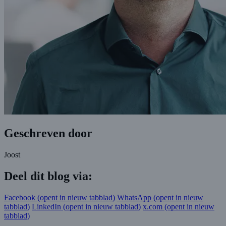
Geschreven door
Joost
Deel dit blog via:
Facebook
(opent in nieuw tabblad)
WhatsApp
(opent in nieuw
tabblad)
LinkedIn
(opent in nieuw tabblad)
x.com
(opent in nieuw
tabblad)