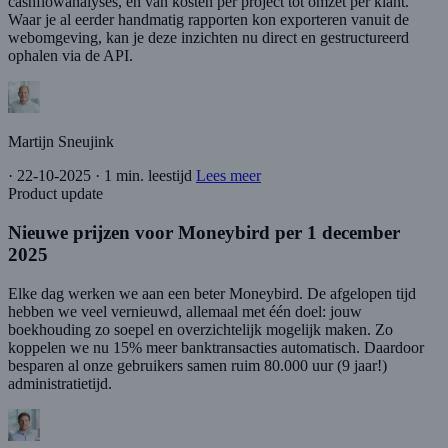
cashflowanalyses, en van kosten per project tot omzet per klant.
Waar je al eerder handmatig rapporten kon exporteren vanuit de
webomgeving, kan je deze inzichten nu direct en gestructureerd
ophalen via de API.
Martijn Sneujink
·
22-10-2025
·
1 min. leestijd
Lees meer
Product update
Nieuwe prijzen voor Moneybird per 1 december
2025
Elke dag werken we aan een beter Moneybird. De afgelopen tijd
hebben we veel vernieuwd, allemaal met één doel: jouw
boekhouding zo soepel en overzichtelijk mogelijk maken. Zo
koppelen we nu 15% meer banktransacties automatisch. Daardoor
besparen al onze gebruikers samen ruim 80.000 uur (9 jaar!)
administratietijd.