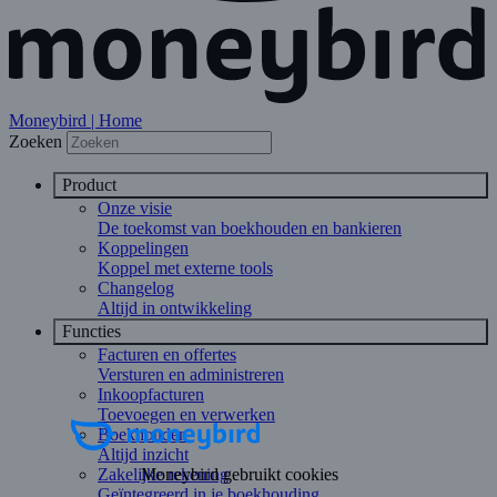
Moneybird | Home
Zoeken
Product
Onze visie
De toekomst van boekhouden en bankieren
Koppelingen
Koppel met externe tools
Changelog
Altijd in ontwikkeling
Functies
Facturen en offertes
Versturen en administreren
Inkoopfacturen
Toevoegen en verwerken
Boekhouden
Altijd inzicht
Zakelijke rekening
Geïntegreerd in je boekhouding