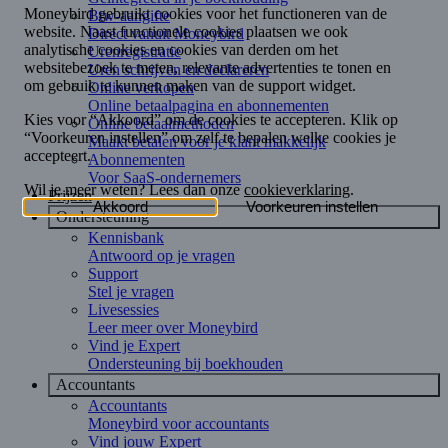
Btw-aangifte
Direct vanuit Moneybird
Urenregistratie
Uren schrijven en declareren
Online verkopen
Online betaalpagina en abonnementen
Online betaalmethoden
Maakt betalen voor je klant makkelijk
Abonnementen
Voor SaaS-ondernemers
Prijzen
Ondersteuning
Kennisbank
Antwoord op je vragen
Support
Stel je vragen
Livesessies
Leer meer over Moneybird
Vind je Expert
Ondersteuning bij boekhouden
Accountants
Accountants
Moneybird voor accountants
Vind jouw Expert