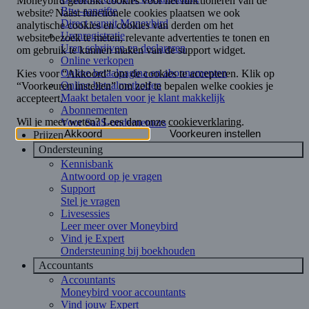
Btw-aangifte
Direct vanuit Moneybird
Urenregistratie
Uren schrijven en declareren
Online verkopen
Online betaalpagina en abonnementen
Online betaalmethoden
Maakt betalen voor je klant makkelijk
Abonnementen
Voor SaaS-ondernemers
Prijzen
Ondersteuning
Kennisbank
Antwoord op je vragen
Support
Stel je vragen
Livesessies
Leer meer over Moneybird
Vind je Expert
Ondersteuning bij boekhouden
Accountants
Accountants
Moneybird voor accountants
Vind jouw Expert