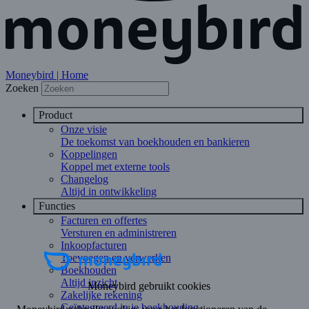
Moneybird | Home
Zoeken
Product
Onze visie
De toekomst van boekhouden en bankieren
Koppelingen
Koppel met externe tools
Changelog
Altijd in ontwikkeling
Functies
Facturen en offertes
Versturen en administreren
Inkoopfacturen
Toevoegen en verwerken
Boekhouden
Altijd inzicht
Zakelijke rekening
Geïntegreerd in je boekhouding