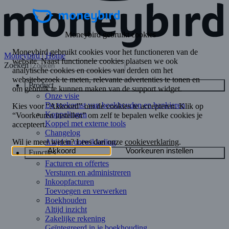
Moneybird | Home
Zoeken
Product
Onze visie
De toekomst van boekhouden en bankieren
Koppelingen
Koppel met externe tools
Changelog
Altijd in ontwikkeling
Functies
Facturen en offertes
Versturen en administreren
Inkoopfacturen
Toevoegen en verwerken
Boekhouden
Altijd inzicht
Zakelijke rekening
Geïntegreerd in je boekhouding