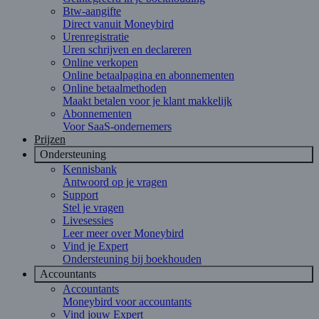
Btw-aangifte
Direct vanuit Moneybird
Urenregistratie
Uren schrijven en declareren
Online verkopen
Online betaalpagina en abonnementen
Online betaalmethoden
Maakt betalen voor je klant makkelijk
Abonnementen
Voor SaaS-ondernemers
Prijzen
Ondersteuning
Kennisbank
Antwoord op je vragen
Support
Stel je vragen
Livesessies
Leer meer over Moneybird
Vind je Expert
Ondersteuning bij boekhouden
Accountants
Accountants
Moneybird voor accountants
Vind jouw Expert