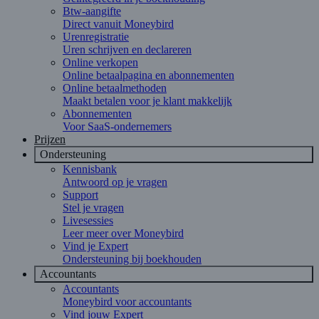
Btw-aangifte
Direct vanuit Moneybird
Urenregistratie
Uren schrijven en declareren
Online verkopen
Online betaalpagina en abonnementen
Online betaalmethoden
Maakt betalen voor je klant makkelijk
Abonnementen
Voor SaaS-ondernemers
Prijzen
Ondersteuning
Kennisbank
Antwoord op je vragen
Support
Stel je vragen
Livesessies
Leer meer over Moneybird
Vind je Expert
Ondersteuning bij boekhouden
Accountants
Accountants
Moneybird voor accountants
Vind jouw Expert