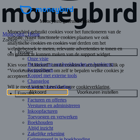
Moneybird | Home
Zoeken
Product
Onze visie
De toekomst van boekhouden en bankieren
Koppelingen
Koppel met externe tools
Changelog
Altijd in ontwikkeling
Functies
Facturen en offertes
Versturen en administreren
Inkoopfacturen
Toevoegen en verwerken
Boekhouden
Altijd inzicht
Zakelijke rekening
Geïntegreerd in je boekhouding