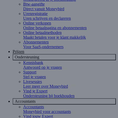
Btw-aangifte
Direct vanuit Moneybird
Urenregistratie
Uren schrijven en declareren
Online verkopen
Online betaalpagina en abonnementen
Online betaalmethoden
Maakt betalen voor je klant makkelijk
Abonnementen
Voor SaaS-ondernemers
Prijzen
Ondersteuning
Kennisbank
Antwoord op je vragen
Support
Stel je vragen
Livesessies
Leer meer over Moneybird
Vind je Expert
Ondersteuning bij boekhouden
Accountants
Accountants
Moneybird voor accountants
Vind jouw Expert