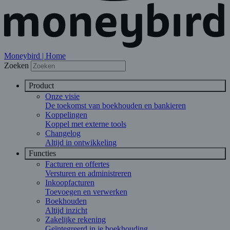
Moneybird | Home
Zoeken
Product
Onze visie
De toekomst van boekhouden en bankieren
Koppelingen
Koppel met externe tools
Changelog
Altijd in ontwikkeling
Functies
Facturen en offertes
Versturen en administreren
Inkoopfacturen
Toevoegen en verwerken
Boekhouden
Altijd inzicht
Zakelijke rekening
Geïntegreerd in je boekhouding