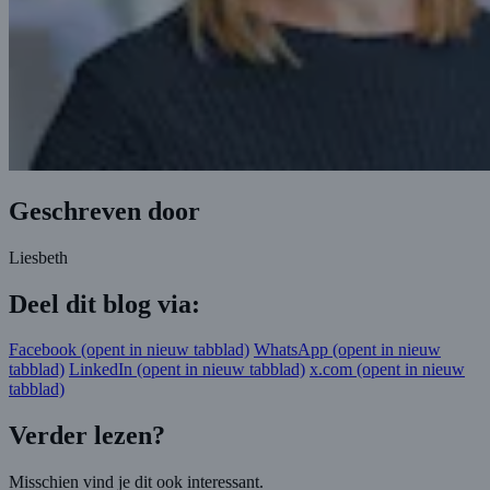
Geschreven door
Liesbeth
Deel dit blog via:
Facebook
(opent in nieuw tabblad)
WhatsApp
(opent in nieuw
tabblad)
LinkedIn
(opent in nieuw tabblad)
x.com
(opent in nieuw
tabblad)
Verder lezen?
Misschien vind je dit ook interessant.