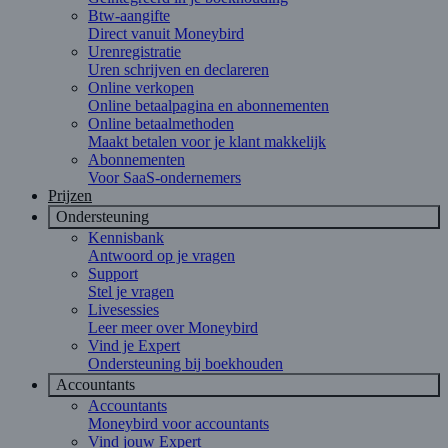
Btw-aangifte
Direct vanuit Moneybird
Urenregistratie
Uren schrijven en declareren
Online verkopen
Online betaalpagina en abonnementen
Online betaalmethoden
Maakt betalen voor je klant makkelijk
Abonnementen
Voor SaaS-ondernemers
Prijzen
Ondersteuning
Kennisbank
Antwoord op je vragen
Support
Stel je vragen
Livesessies
Leer meer over Moneybird
Vind je Expert
Ondersteuning bij boekhouden
Accountants
Accountants
Moneybird voor accountants
Vind jouw Expert