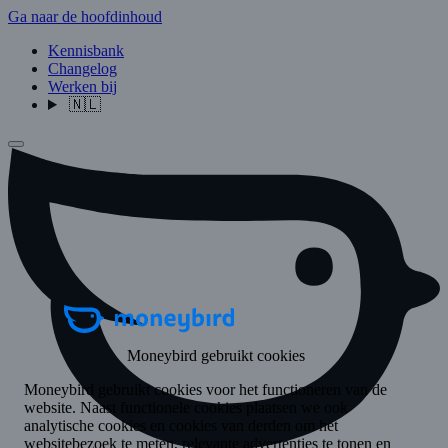
Ga naar de hoofdinhoud
Kennisbank
Changelog
Werken bij
🇳🇱