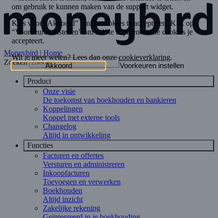
Moneybird | Home
Zoeken
Product
Onze visie
De toekomst van boekhouden en bankieren
Koppelingen
Koppel met externe tools
Changelog
Altijd in ontwikkeling
Functies
Facturen en offertes
Versturen en administreren
Inkoopfacturen
Toevoegen en verwerken
Boekhouden
Altijd inzicht
Zakelijke rekening
Geïntegreerd in je boekhouding