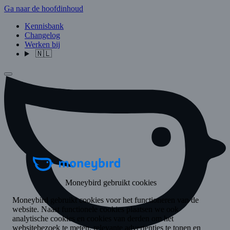
Ga naar de hoofdinhoud
Kennisbank
Changelog
Werken bij
🇳🇱