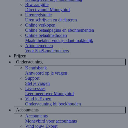
Btw-aangifte
Direct vanuit Moneybird
Urenregistratie
Uren schrijven en declareren
Online verkopen
Online betaalpagina en abonnementen
Online betaalmethoden
Maakt betalen voor je klant makkelijk
Abonnementen
Voor SaaS-ondernemers
Prijzen
Ondersteuning
Kennisbank
Antwoord op je vragen
Support
Stel je vragen
Livesessies
Leer meer over Moneybird
Vind je Expert
Ondersteuning bij boekhouden
Accountants
Accountants
Moneybird voor accountants
Vind jouw Expert