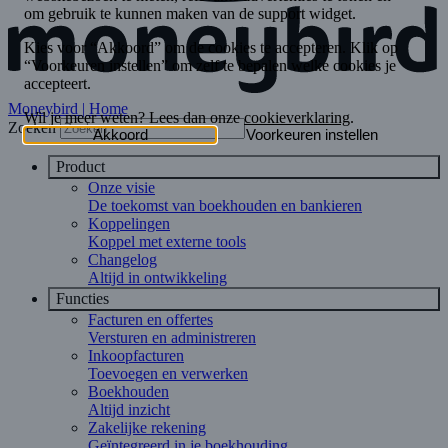
Moneybird | Home
Zoeken
Product
Onze visie
De toekomst van boekhouden en bankieren
Koppelingen
Koppel met externe tools
Changelog
Altijd in ontwikkeling
Functies
Facturen en offertes
Versturen en administreren
Inkoopfacturen
Toevoegen en verwerken
Boekhouden
Altijd inzicht
Zakelijke rekening
Geïntegreerd in je boekhouding