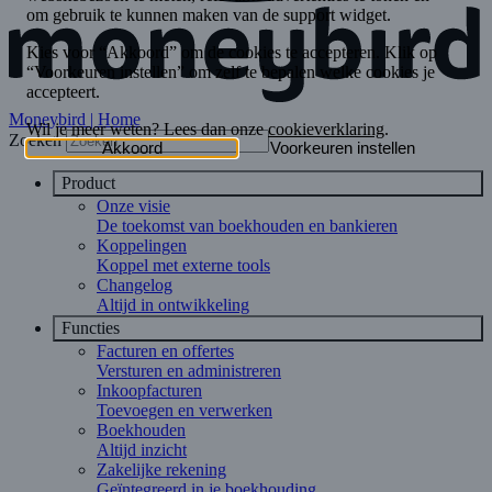
Moneybird | Home
Zoeken
Product
Onze visie
De toekomst van boekhouden en bankieren
Koppelingen
Koppel met externe tools
Changelog
Altijd in ontwikkeling
Functies
Facturen en offertes
Versturen en administreren
Inkoopfacturen
Toevoegen en verwerken
Boekhouden
Altijd inzicht
Zakelijke rekening
Geïntegreerd in je boekhouding