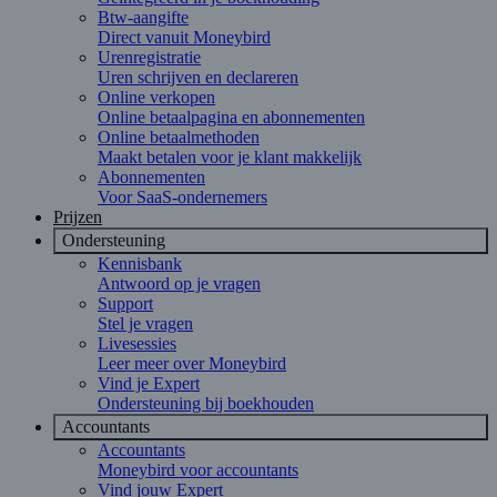
Btw-aangifte
Direct vanuit Moneybird
Urenregistratie
Uren schrijven en declareren
Online verkopen
Online betaalpagina en abonnementen
Online betaalmethoden
Maakt betalen voor je klant makkelijk
Abonnementen
Voor SaaS-ondernemers
Prijzen
Ondersteuning
Kennisbank
Antwoord op je vragen
Support
Stel je vragen
Livesessies
Leer meer over Moneybird
Vind je Expert
Ondersteuning bij boekhouden
Accountants
Accountants
Moneybird voor accountants
Vind jouw Expert