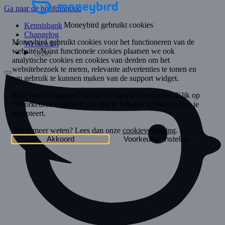
Ga naar de hoofdinhoud
Kennisbank
Changelog
Werken bij
🇳🇱