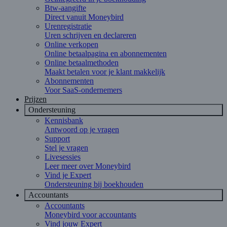
Btw-aangifte
Direct vanuit Moneybird
Urenregistratie
Uren schrijven en declareren
Online verkopen
Online betaalpagina en abonnementen
Online betaalmethoden
Maakt betalen voor je klant makkelijk
Abonnementen
Voor SaaS-ondernemers
Prijzen
Ondersteuning
Kennisbank
Antwoord op je vragen
Support
Stel je vragen
Livesessies
Leer meer over Moneybird
Vind je Expert
Ondersteuning bij boekhouden
Accountants
Accountants
Moneybird voor accountants
Vind jouw Expert