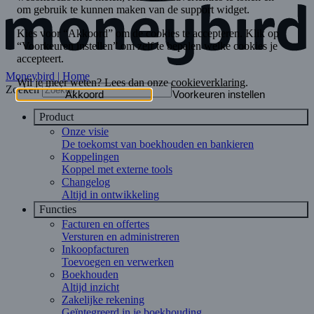
Moneybird | Home
Zoeken
Product
Onze visie
De toekomst van boekhouden en bankieren
Koppelingen
Koppel met externe tools
Changelog
Altijd in ontwikkeling
Functies
Facturen en offertes
Versturen en administreren
Inkoopfacturen
Toevoegen en verwerken
Boekhouden
Altijd inzicht
Zakelijke rekening
Geïntegreerd in je boekhouding