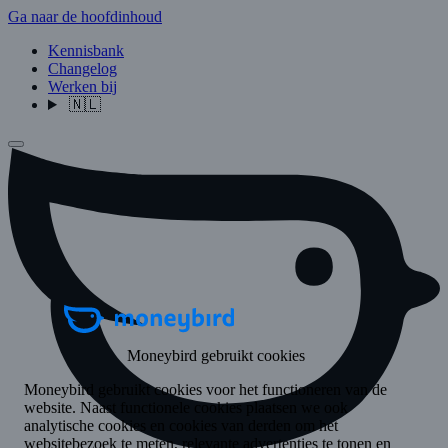
Ga naar de hoofdinhoud
Kennisbank
Changelog
Werken bij
🇳🇱