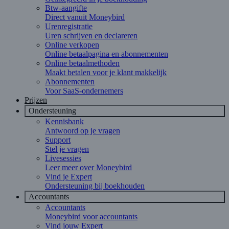
Btw-aangifte
Direct vanuit Moneybird
Urenregistratie
Uren schrijven en declareren
Online verkopen
Online betaalpagina en abonnementen
Online betaalmethoden
Maakt betalen voor je klant makkelijk
Abonnementen
Voor SaaS-ondernemers
Prijzen
Ondersteuning
Kennisbank
Antwoord op je vragen
Support
Stel je vragen
Livesessies
Leer meer over Moneybird
Vind je Expert
Ondersteuning bij boekhouden
Accountants
Accountants
Moneybird voor accountants
Vind jouw Expert