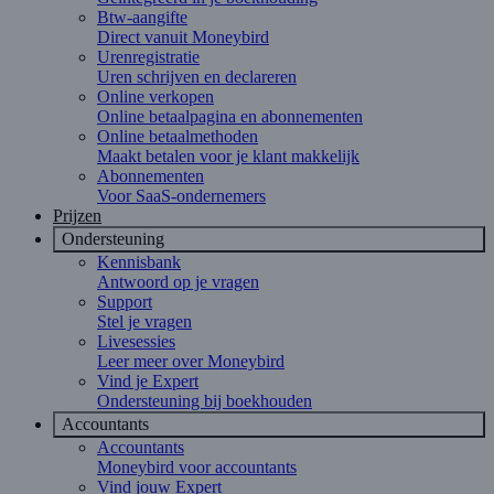
Btw-aangifte
Direct vanuit Moneybird
Urenregistratie
Uren schrijven en declareren
Online verkopen
Online betaalpagina en abonnementen
Online betaalmethoden
Maakt betalen voor je klant makkelijk
Abonnementen
Voor SaaS-ondernemers
Prijzen
Ondersteuning
Kennisbank
Antwoord op je vragen
Support
Stel je vragen
Livesessies
Leer meer over Moneybird
Vind je Expert
Ondersteuning bij boekhouden
Accountants
Accountants
Moneybird voor accountants
Vind jouw Expert