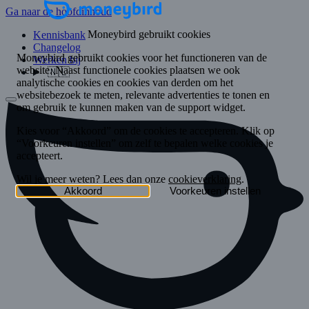
Ga naar de hoofdinhoud
Kennisbank
Changelog
Werken bij
🇳🇱