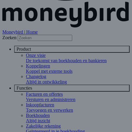
Moneybird | Home
Zoeken
Product
Onze visie
De toekomst van boekhouden en bankieren
Koppelingen
Koppel met externe tools
Changelog
Altijd in ontwikkeling
Functies
Facturen en offertes
Versturen en administreren
Inkoopfacturen
Toevoegen en verwerken
Boekhouden
Altijd inzicht
Zakelijke rekening
Geïntegreerd in je boekhouding