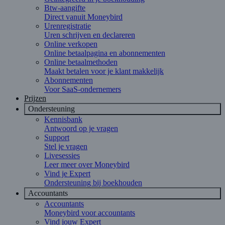
Btw-aangifte
Direct vanuit Moneybird
Urenregistratie
Uren schrijven en declareren
Online verkopen
Online betaalpagina en abonnementen
Online betaalmethoden
Maakt betalen voor je klant makkelijk
Abonnementen
Voor SaaS-ondernemers
Prijzen
Ondersteuning
Kennisbank
Antwoord op je vragen
Support
Stel je vragen
Livesessies
Leer meer over Moneybird
Vind je Expert
Ondersteuning bij boekhouden
Accountants
Accountants
Moneybird voor accountants
Vind jouw Expert