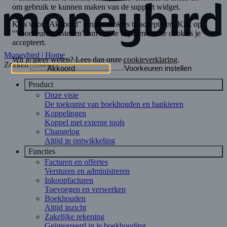
Moneybird | Home
Zoeken
Product
Onze visie
De toekomst van boekhouden en bankieren
Koppelingen
Koppel met externe tools
Changelog
Altijd in ontwikkeling
Functies
Facturen en offertes
Versturen en administreren
Inkoopfacturen
Toevoegen en verwerken
Boekhouden
Altijd inzicht
Zakelijke rekening
Geïntegreerd in je boekhouding