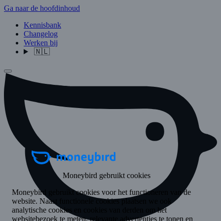
Ga naar de hoofdinhoud
Kennisbank
Changelog
Werken bij
🇳🇱