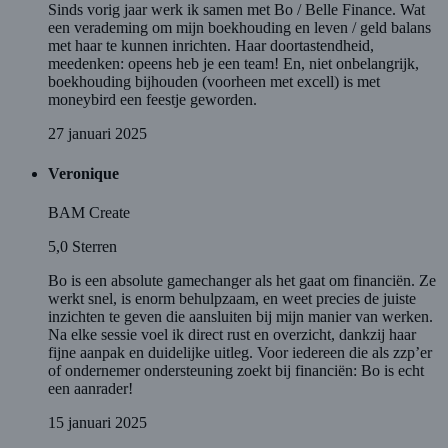
Sinds vorig jaar werk ik samen met Bo / Belle Finance. Wat
een verademing om mijn boekhouding en leven / geld balans
met haar te kunnen inrichten. Haar doortastendheid,
meedenken: opeens heb je een team! En, niet onbelangrijk,
boekhouding bijhouden (voorheen met excell) is met
moneybird een feestje geworden.
27 januari 2025
Veronique
BAM Create
5,0
Sterren
Bo is een absolute gamechanger als het gaat om financiën. Ze
werkt snel, is enorm behulpzaam, en weet precies de juiste
inzichten te geven die aansluiten bij mijn manier van werken.
Na elke sessie voel ik direct rust en overzicht, dankzij haar
fijne aanpak en duidelijke uitleg. Voor iedereen die als zzp’er
of ondernemer ondersteuning zoekt bij financiën: Bo is echt
een aanrader!
15 januari 2025