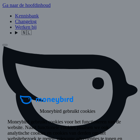
Ga naar de hoofdinhoud
Kennisbank
Changelog
Werken bij
🇳🇱