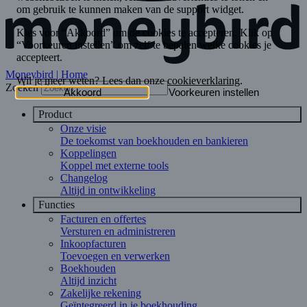
Moneybird | Home
Zoeken
Product
Onze visie
De toekomst van boekhouden en bankieren
Koppelingen
Koppel met externe tools
Changelog
Altijd in ontwikkeling
Functies
Facturen en offertes
Versturen en administreren
Inkoopfacturen
Toevoegen en verwerken
Boekhouden
Altijd inzicht
Zakelijke rekening
Geïntegreerd in je boekhouding