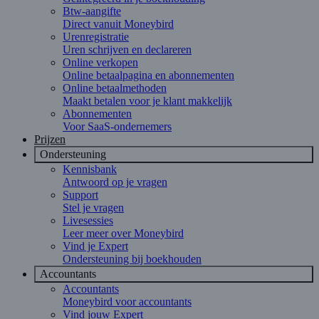
Btw-aangifte
Direct vanuit Moneybird
Urenregistratie
Uren schrijven en declareren
Online verkopen
Online betaalpagina en abonnementen
Online betaalmethoden
Maakt betalen voor je klant makkelijk
Abonnementen
Voor SaaS-ondernemers
Prijzen
Ondersteuning
Kennisbank
Antwoord op je vragen
Support
Stel je vragen
Livesessies
Leer meer over Moneybird
Vind je Expert
Ondersteuning bij boekhouden
Accountants
Accountants
Moneybird voor accountants
Vind jouw Expert