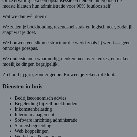
Onze ervaring? Na één opstartsessie en heldere uitleg doen de
meeste klanten hun administratie voor 90% foutloos zelf.
Wat we dan wél doen?
We zetten je boekhouding razendsnel strak en logisch neer, zodat jij
snapt wat je doet.
We bouwen een slimme structuur die werkt zoals jij werkt — geen
onnodige poespas.
We ondersteunen waar nodig, denken mee over keuzes, en maken
moeilijke dingen begrijpelijk.
Zo houd jij grip, zonder gedoe. En weet je zeker: dit klopt.
Diensten in huis
Bedrijfseconomisch advies
Begeleiding bij zelf boekhouden
Inkomstenbelasting
Interim management
Software inrichting administratie
Startersbegeleiding
Web koppelingen
Workshops & cursussen