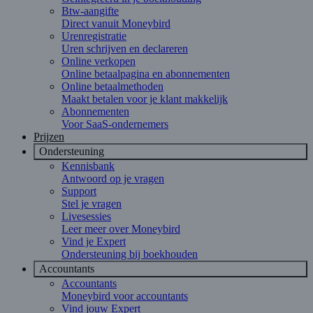
Btw-aangifte
Direct vanuit Moneybird
Urenregistratie
Uren schrijven en declareren
Online verkopen
Online betaalpagina en abonnementen
Online betaalmethoden
Maakt betalen voor je klant makkelijk
Abonnementen
Voor SaaS-ondernemers
Prijzen
Ondersteuning
Kennisbank
Antwoord op je vragen
Support
Stel je vragen
Livesessies
Leer meer over Moneybird
Vind je Expert
Ondersteuning bij boekhouden
Accountants
Accountants
Moneybird voor accountants
Vind jouw Expert