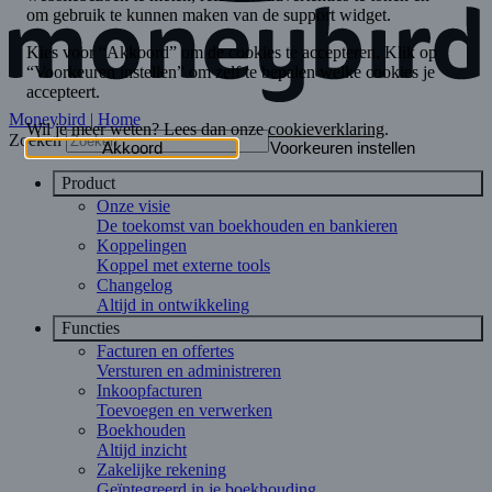
Moneybird | Home
Zoeken
Product
Onze visie
De toekomst van boekhouden en bankieren
Koppelingen
Koppel met externe tools
Changelog
Altijd in ontwikkeling
Functies
Facturen en offertes
Versturen en administreren
Inkoopfacturen
Toevoegen en verwerken
Boekhouden
Altijd inzicht
Zakelijke rekening
Geïntegreerd in je boekhouding