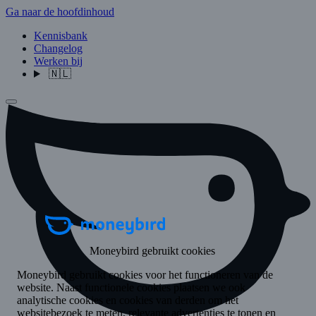
Ga naar de hoofdinhoud
Kennisbank
Changelog
Werken bij
🇳🇱