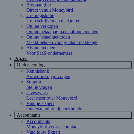
Btw-aangifte
Direct vanuit Moneybird
Urenregistratie
Uren schrijven en declareren
Online verkopen
Online betaalpagina en abonnementen
Online betaalmethoden
Maakt betalen voor je klant makkelijk
Abonnementen
Voor SaaS-ondernemers
Prijzen
Ondersteuning
Kennisbank
Antwoord op je vragen
Support
Stel je vragen
Livesessies
Leer meer over Moneybird
Vind je Expert
Ondersteuning bij boekhouden
Accountants
Accountants
Moneybird voor accountants
Vind jouw Expert