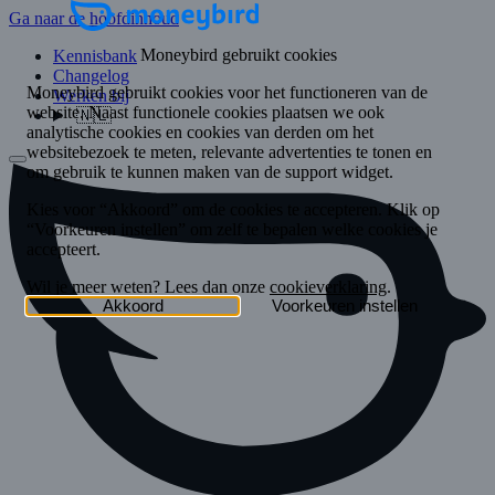
Ga naar de hoofdinhoud
Kennisbank
Changelog
Werken bij
🇳🇱