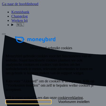
Ga naar de hoofdinhoud
Kennisbank
Changelog
Werken bij
🇳🇱