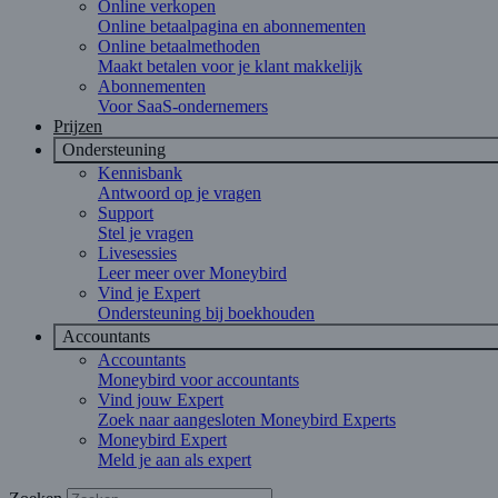
Online verkopen
Online betaalpagina en abonnementen
Online betaalmethoden
Maakt betalen voor je klant makkelijk
Abonnementen
Voor SaaS-ondernemers
Prijzen
Ondersteuning
Kennisbank
Antwoord op je vragen
Support
Stel je vragen
Livesessies
Leer meer over Moneybird
Vind je Expert
Ondersteuning bij boekhouden
Accountants
Accountants
Moneybird voor accountants
Vind jouw Expert
Zoek naar aangesloten Moneybird Experts
Moneybird Expert
Meld je aan als expert