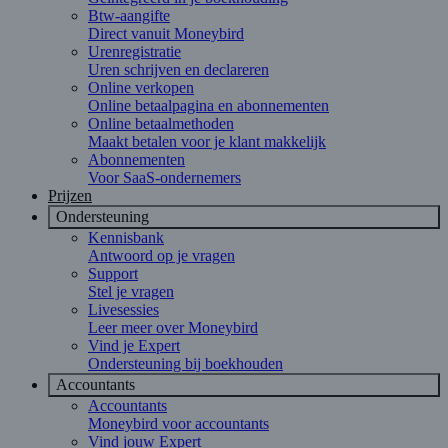
Btw-aangifte
Direct vanuit Moneybird
Urenregistratie
Uren schrijven en declareren
Online verkopen
Online betaalpagina en abonnementen
Online betaalmethoden
Maakt betalen voor je klant makkelijk
Abonnementen
Voor SaaS-ondernemers
Prijzen
Ondersteuning
Kennisbank
Antwoord op je vragen
Support
Stel je vragen
Livesessies
Leer meer over Moneybird
Vind je Expert
Ondersteuning bij boekhouden
Accountants
Accountants
Moneybird voor accountants
Vind jouw Expert