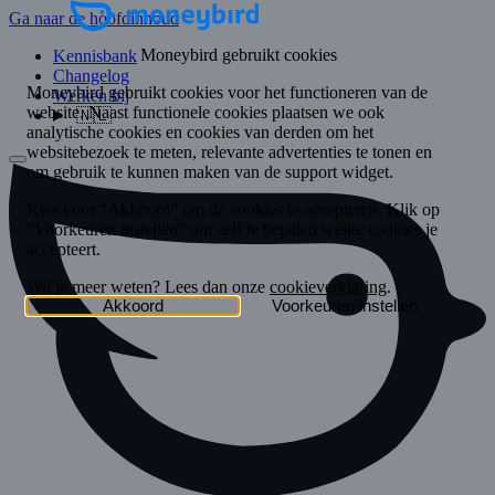
Ga naar de hoofdinhoud
Kennisbank
Changelog
Werken bij
🇳🇱