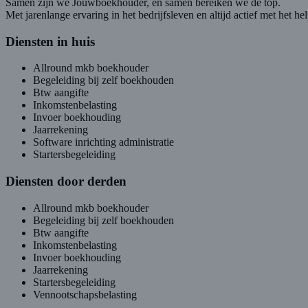
Samen zijn we Jouwboekhouder, en samen bereiken we de top.
Met jarenlange ervaring in het bedrijfsleven en altijd actief met he
Diensten in huis
Allround mkb boekhouder
Begeleiding bij zelf boekhouden
Btw aangifte
Inkomstenbelasting
Invoer boekhouding
Jaarrekening
Software inrichting administratie
Startersbegeleiding
Diensten door derden
Allround mkb boekhouder
Begeleiding bij zelf boekhouden
Btw aangifte
Inkomstenbelasting
Invoer boekhouding
Jaarrekening
Startersbegeleiding
Vennootschapsbelasting