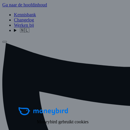
Ga naar de hoofdinhoud
Kennisbank
Changelog
Werken bij
🇳🇱