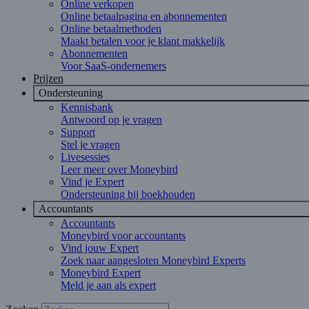
Online verkopen
Online betaalpagina en abonnementen
Online betaalmethoden
Maakt betalen voor je klant makkelijk
Abonnementen
Voor SaaS-ondernemers
Prijzen
Ondersteuning
Kennisbank
Antwoord op je vragen
Support
Stel je vragen
Livesessies
Leer meer over Moneybird
Vind je Expert
Ondersteuning bij boekhouden
Accountants
Accountants
Moneybird voor accountants
Vind jouw Expert
Zoek naar aangesloten Moneybird Experts
Moneybird Expert
Meld je aan als expert