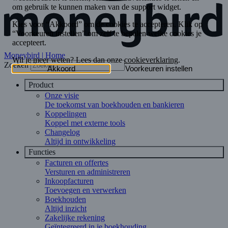
Moneybird | Home
Zoeken
Product
Onze visie
De toekomst van boekhouden en bankieren
Koppelingen
Koppel met externe tools
Changelog
Altijd in ontwikkeling
Functies
Facturen en offertes
Versturen en administreren
Inkoopfacturen
Toevoegen en verwerken
Boekhouden
Altijd inzicht
Zakelijke rekening
Geïntegreerd in je boekhouding