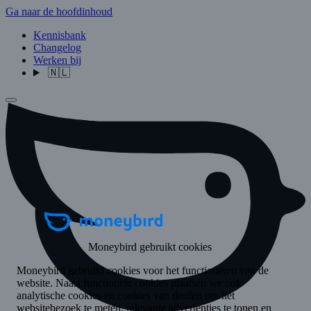
Ga naar de hoofdinhoud
Kennisbank
Changelog
Werken bij
🇳🇱