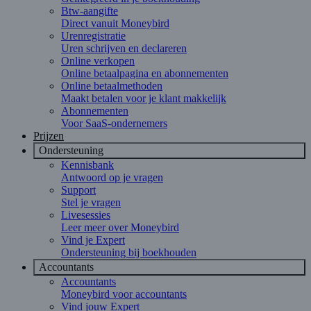
Btw-aangifte
Direct vanuit Moneybird
Urenregistratie
Uren schrijven en declareren
Online verkopen
Online betaalpagina en abonnementen
Online betaalmethoden
Maakt betalen voor je klant makkelijk
Abonnementen
Voor SaaS-ondernemers
Prijzen
Ondersteuning
Kennisbank
Antwoord op je vragen
Support
Stel je vragen
Livesessies
Leer meer over Moneybird
Vind je Expert
Ondersteuning bij boekhouden
Accountants
Accountants
Moneybird voor accountants
Vind jouw Expert