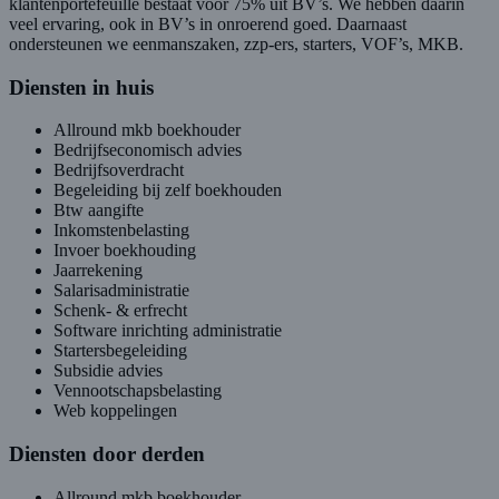
klantenportefeuille bestaat voor 75% uit BV’s. We hebben daarin
veel ervaring, ook in BV’s in onroerend goed. Daarnaast
ondersteunen we eenmanszaken, zzp-ers, starters, VOF’s, MKB.
Diensten in huis
Allround mkb boekhouder
Bedrijfseconomisch advies
Bedrijfsoverdracht
Begeleiding bij zelf boekhouden
Btw aangifte
Inkomstenbelasting
Invoer boekhouding
Jaarrekening
Salarisadministratie
Schenk- & erfrecht
Software inrichting administratie
Startersbegeleiding
Subsidie advies
Vennootschapsbelasting
Web koppelingen
Diensten door derden
Allround mkb boekhouder