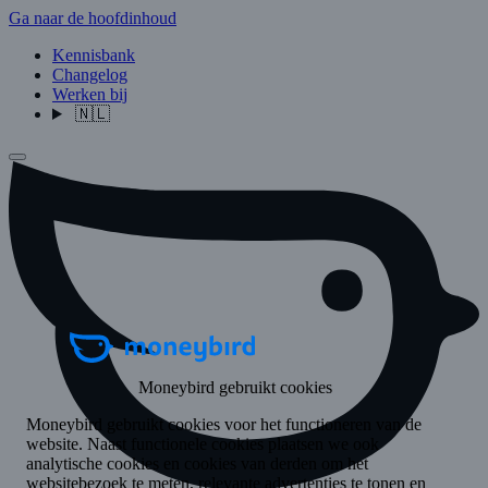
Ga naar de hoofdinhoud
Kennisbank
Changelog
Werken bij
🇳🇱