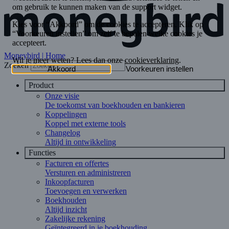
Moneybird | Home
Zoeken
Product
Onze visie
De toekomst van boekhouden en bankieren
Koppelingen
Koppel met externe tools
Changelog
Altijd in ontwikkeling
Functies
Facturen en offertes
Versturen en administreren
Inkoopfacturen
Toevoegen en verwerken
Boekhouden
Altijd inzicht
Zakelijke rekening
Geïntegreerd in je boekhouding