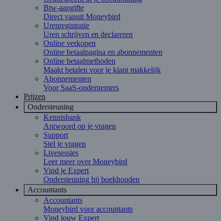
Btw-aangifte
Direct vanuit Moneybird
Urenregistratie
Uren schrijven en declareren
Online verkopen
Online betaalpagina en abonnementen
Online betaalmethoden
Maakt betalen voor je klant makkelijk
Abonnementen
Voor SaaS-ondernemers
Prijzen
Ondersteuning
Kennisbank
Antwoord op je vragen
Support
Stel je vragen
Livesessies
Leer meer over Moneybird
Vind je Expert
Ondersteuning bij boekhouden
Accountants
Accountants
Moneybird voor accountants
Vind jouw Expert