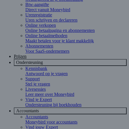
Btw-aangifte
Direct vanuit Moneybird
Urenregistratie
Uren schrijven en declareren
Online verkopen
Online betaalpagina en abonnementen
Online betaalmethoden
Maakt betalen voor je klant makkelijk
Abonnementen
Voor SaaS-ondernemers
Prijzen
Ondersteuning
Kennisbank
Antwoord op je vragen
Support
Stel je vragen
Livesessies
Leer meer over Moneybird
Vind je Expert
Ondersteuning bij boekhouden
Accountants
Accountants
Moneybird voor accountants
Vind jouw Expert