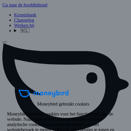
Ga naar de hoofdinhoud
Kennisbank
Changelog
Werken bij
🇳🇱