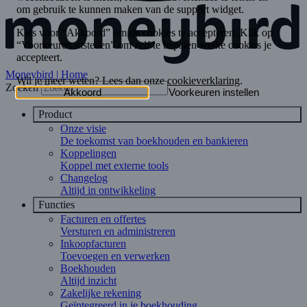
Moneybird | Home
Zoeken
Product
Onze visie
De toekomst van boekhouden en bankieren
Koppelingen
Koppel met externe tools
Changelog
Altijd in ontwikkeling
Functies
Facturen en offertes
Versturen en administreren
Inkoopfacturen
Toevoegen en verwerken
Boekhouden
Altijd inzicht
Zakelijke rekening
Geïntegreerd in je boekhouding