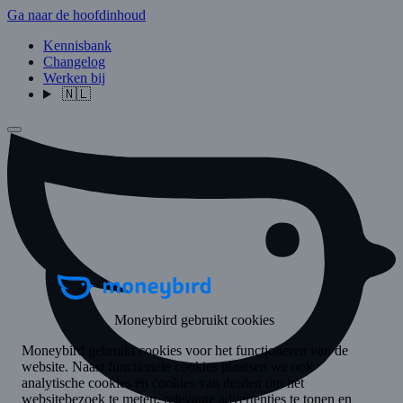
Ga naar de hoofdinhoud
Kennisbank
Changelog
Werken bij
🇳🇱