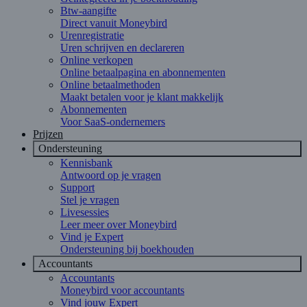
Btw-aangifte
Direct vanuit Moneybird
Urenregistratie
Uren schrijven en declareren
Online verkopen
Online betaalpagina en abonnementen
Online betaalmethoden
Maakt betalen voor je klant makkelijk
Abonnementen
Voor SaaS-ondernemers
Prijzen
Ondersteuning
Kennisbank
Antwoord op je vragen
Support
Stel je vragen
Livesessies
Leer meer over Moneybird
Vind je Expert
Ondersteuning bij boekhouden
Accountants
Accountants
Moneybird voor accountants
Vind jouw Expert