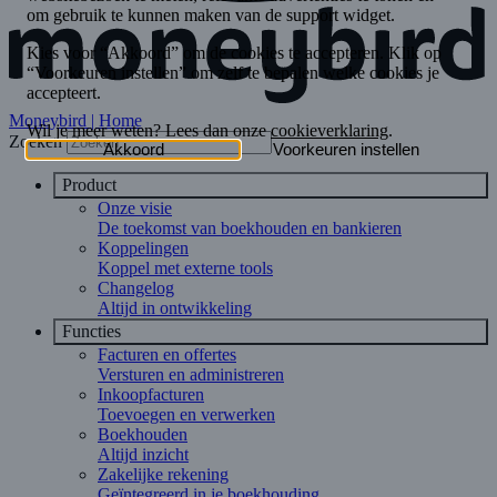
Moneybird | Home
Zoeken
Product
Onze visie
De toekomst van boekhouden en bankieren
Koppelingen
Koppel met externe tools
Changelog
Altijd in ontwikkeling
Functies
Facturen en offertes
Versturen en administreren
Inkoopfacturen
Toevoegen en verwerken
Boekhouden
Altijd inzicht
Zakelijke rekening
Geïntegreerd in je boekhouding