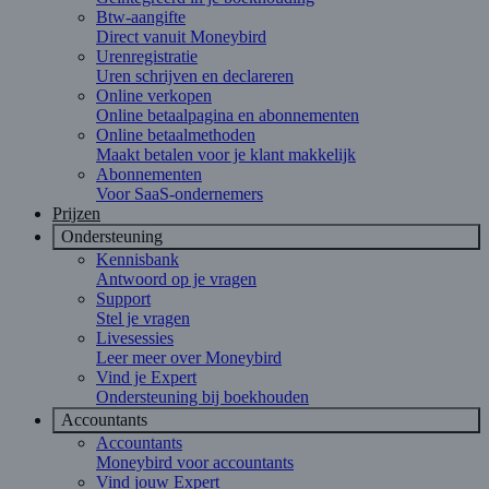
Btw-aangifte
Direct vanuit Moneybird
Urenregistratie
Uren schrijven en declareren
Online verkopen
Online betaalpagina en abonnementen
Online betaalmethoden
Maakt betalen voor je klant makkelijk
Abonnementen
Voor SaaS-ondernemers
Prijzen
Ondersteuning
Kennisbank
Antwoord op je vragen
Support
Stel je vragen
Livesessies
Leer meer over Moneybird
Vind je Expert
Ondersteuning bij boekhouden
Accountants
Accountants
Moneybird voor accountants
Vind jouw Expert