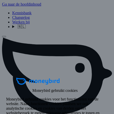
Ga naar de hoofdinhoud
Kennisbank
Changelog
Werken bij
🇳🇱