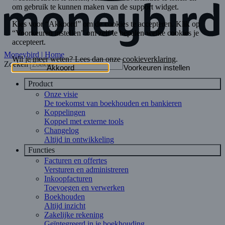
Moneybird | Home
Zoeken
Product
Onze visie
De toekomst van boekhouden en bankieren
Koppelingen
Koppel met externe tools
Changelog
Altijd in ontwikkeling
Functies
Facturen en offertes
Versturen en administreren
Inkoopfacturen
Toevoegen en verwerken
Boekhouden
Altijd inzicht
Zakelijke rekening
Geïntegreerd in je boekhouding