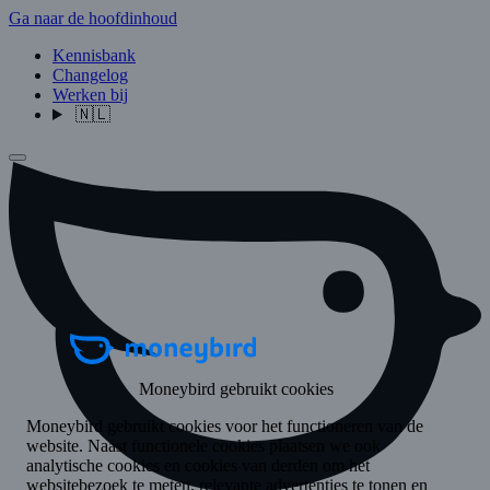
Ga naar de hoofdinhoud
Kennisbank
Changelog
Werken bij
🇳🇱