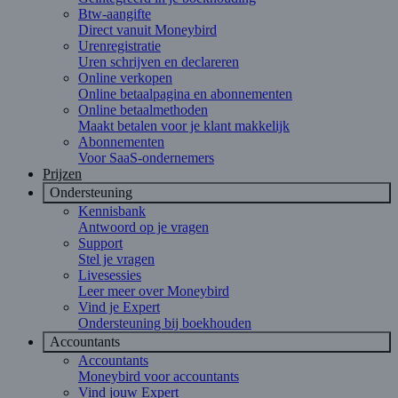
Btw-aangifte
Direct vanuit Moneybird
Urenregistratie
Uren schrijven en declareren
Online verkopen
Online betaalpagina en abonnementen
Online betaalmethoden
Maakt betalen voor je klant makkelijk
Abonnementen
Voor SaaS-ondernemers
Prijzen
Ondersteuning
Kennisbank
Antwoord op je vragen
Support
Stel je vragen
Livesessies
Leer meer over Moneybird
Vind je Expert
Ondersteuning bij boekhouden
Accountants
Accountants
Moneybird voor accountants
Vind jouw Expert