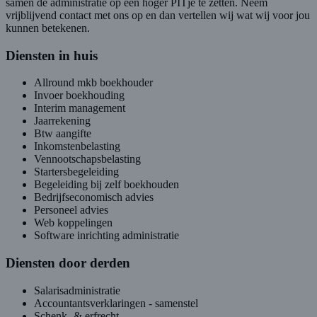
samen de administratie op een hoger PITje te zetten. Neem
vrijblijvend contact met ons op en dan vertellen wij wat wij voor jou
kunnen betekenen.
Diensten in huis
Allround mkb boekhouder
Invoer boekhouding
Interim management
Jaarrekening
Btw aangifte
Inkomstenbelasting
Vennootschapsbelasting
Startersbegeleiding
Begeleiding bij zelf boekhouden
Bedrijfseconomisch advies
Personeel advies
Web koppelingen
Software inrichting administratie
Diensten door derden
Salarisadministratie
Accountantsverklaringen - samenstel
Schenk- & erfrecht