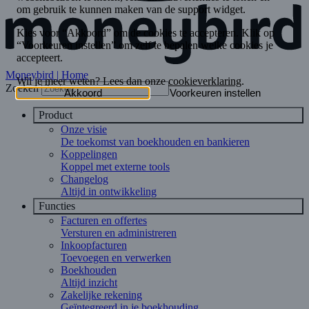
Moneybird | Home
Zoeken
Product
Onze visie
De toekomst van boekhouden en bankieren
Koppelingen
Koppel met externe tools
Changelog
Altijd in ontwikkeling
Functies
Facturen en offertes
Versturen en administreren
Inkoopfacturen
Toevoegen en verwerken
Boekhouden
Altijd inzicht
Zakelijke rekening
Geïntegreerd in je boekhouding