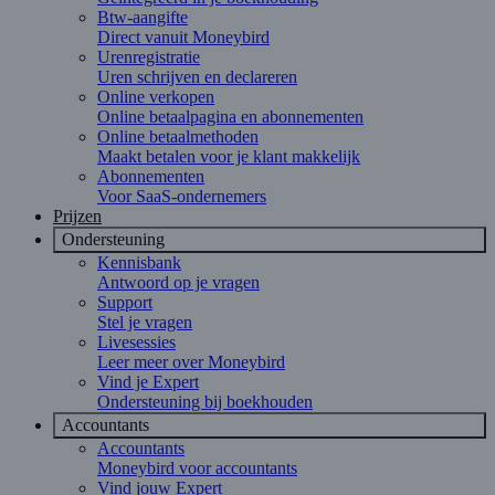
Btw-aangifte
Direct vanuit Moneybird
Urenregistratie
Uren schrijven en declareren
Online verkopen
Online betaalpagina en abonnementen
Online betaalmethoden
Maakt betalen voor je klant makkelijk
Abonnementen
Voor SaaS-ondernemers
Prijzen
Ondersteuning
Kennisbank
Antwoord op je vragen
Support
Stel je vragen
Livesessies
Leer meer over Moneybird
Vind je Expert
Ondersteuning bij boekhouden
Accountants
Accountants
Moneybird voor accountants
Vind jouw Expert