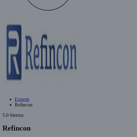
Experts
Refincon
5.0 Sterren
Refincon