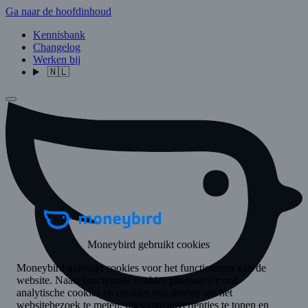
Ga naar de hoofdinhoud
Kennisbank
Changelog
Werken bij
🇳🇱