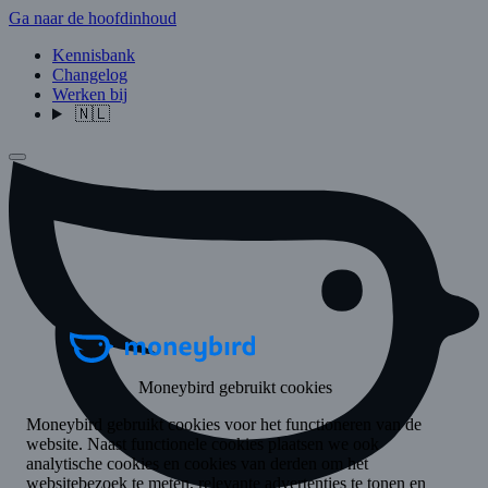
Ga naar de hoofdinhoud
Kennisbank
Changelog
Werken bij
🇳🇱