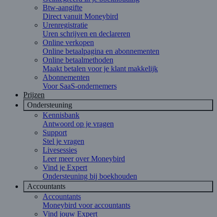
Btw-aangifte
Direct vanuit Moneybird
Urenregistratie
Uren schrijven en declareren
Online verkopen
Online betaalpagina en abonnementen
Online betaalmethoden
Maakt betalen voor je klant makkelijk
Abonnementen
Voor SaaS-ondernemers
Prijzen
Ondersteuning
Kennisbank
Antwoord op je vragen
Support
Stel je vragen
Livesessies
Leer meer over Moneybird
Vind je Expert
Ondersteuning bij boekhouden
Accountants
Accountants
Moneybird voor accountants
Vind jouw Expert