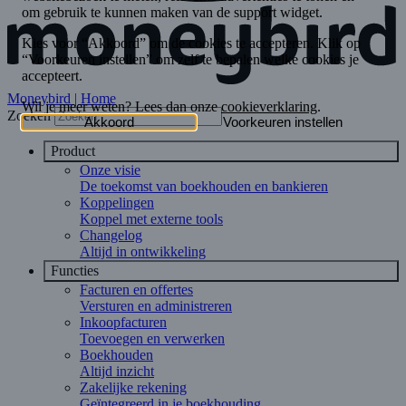
Moneybird | Home
Zoeken
Product
Onze visie
De toekomst van boekhouden en bankieren
Koppelingen
Koppel met externe tools
Changelog
Altijd in ontwikkeling
Functies
Facturen en offertes
Versturen en administreren
Inkoopfacturen
Toevoegen en verwerken
Boekhouden
Altijd inzicht
Zakelijke rekening
Geïntegreerd in je boekhouding