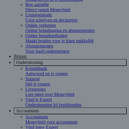
Btw-aangifte
Direct vanuit Moneybird
Urenregistratie
Uren schrijven en declareren
Online verkopen
Online betaalpagina en abonnementen
Online betaalmethoden
Maakt betalen voor je klant makkelijk
Abonnementen
Voor SaaS-ondernemers
Prijzen
Ondersteuning
Kennisbank
Antwoord op je vragen
Support
Stel je vragen
Livesessies
Leer meer over Moneybird
Vind je Expert
Ondersteuning bij boekhouden
Accountants
Accountants
Moneybird voor accountants
Vind jouw Expert