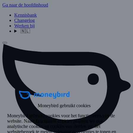
Ga naar de hoofdinhoud
Kennisbank
Changelog
Werken bij
🇳🇱