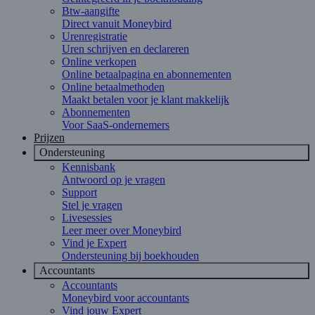
Btw-aangifte
Direct vanuit Moneybird
Urenregistratie
Uren schrijven en declareren
Online verkopen
Online betaalpagina en abonnementen
Online betaalmethoden
Maakt betalen voor je klant makkelijk
Abonnementen
Voor SaaS-ondernemers
Prijzen
Ondersteuning
Kennisbank
Antwoord op je vragen
Support
Stel je vragen
Livesessies
Leer meer over Moneybird
Vind je Expert
Ondersteuning bij boekhouden
Accountants
Accountants
Moneybird voor accountants
Vind jouw Expert