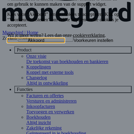
Moneybird | Home
Zoeken
Product
Onze visie
De toekomst van boekhouden en bankieren
Koppelingen
Koppel met externe tools
Changelog
Altijd in ontwikkeling
Functies
Facturen en offertes
Versturen en administreren
Inkoopfacturen
Toevoegen en verwerken
Boekhouden
Altijd inzicht
Zakelijke rekening
Geïntegreerd in je boekhouding