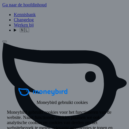
Ga naar de hoofdinhoud
Kennisbank
Changelog
Werken bij
🇳🇱