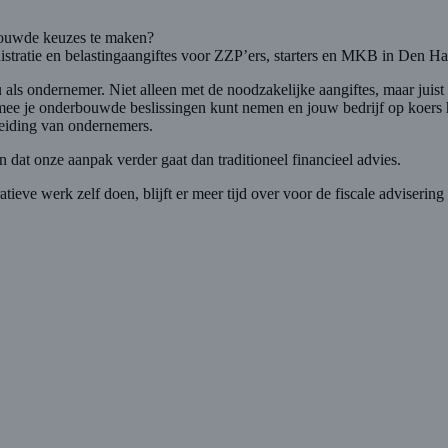
rbouwde keuzes te maken?
stratie en belastingaangiftes voor ZZP’ers, starters en MKB in Den Ha
ls ondernemer. Niet alleen met de noodzakelijke aangiftes, maar juist 
rmee je onderbouwde beslissingen kunt nemen en jouw bedrijf op koers 
leiding van ondernemers.
 dat onze aanpak verder gaat dan traditioneel financieel advies.
ieve werk zelf doen, blijft er meer tijd over voor de fiscale adviseri