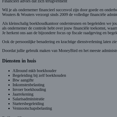
Financieel advies dat zich terugverdient
Wil je als ondernemer financieel succesvol zijn door goede en onde
Wouters & Wouters verzorgt sinds 2009 de volledige financiële admini
Als kleinschalig boekhoudkantoor ondersteunen en begeleiden we jou a
als ondernemer de controle hebt over jouw financiële toekomst, waa
Je herkent ons aan de bijzondere focus op fiscale raadgeving en bege
Ook de persoonlijke benadering en krachtige dienstverlening laten zien
Doordat jullie gebruik maken van MoneyBird en het meeste administrat
Diensten in huis
Allround mkb boekhouder
Begeleiding bij zelf boekhouden
Btw aangifte
Inkomstenbelasting
Invoer boekhouding
Jaarrekening
Salarisadministratie
Startersbegeleiding
Vennootschapsbelasting