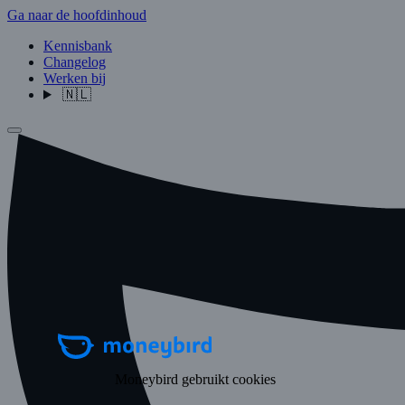
Ga naar de hoofdinhoud
Kennisbank
Changelog
Werken bij
🇳🇱