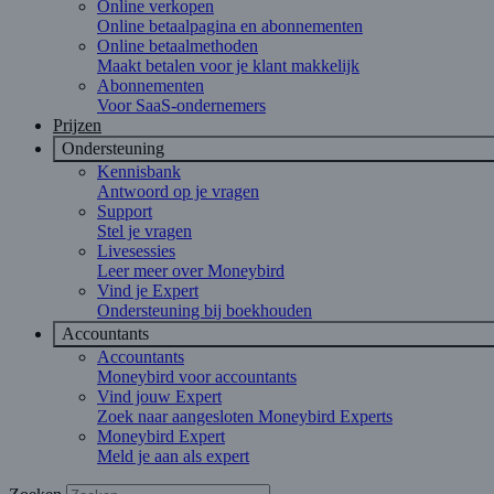
Online verkopen
Online betaalpagina en abonnementen
Online betaalmethoden
Maakt betalen voor je klant makkelijk
Abonnementen
Voor SaaS-ondernemers
Prijzen
Ondersteuning
Kennisbank
Antwoord op je vragen
Support
Stel je vragen
Livesessies
Leer meer over Moneybird
Vind je Expert
Ondersteuning bij boekhouden
Accountants
Accountants
Moneybird voor accountants
Vind jouw Expert
Zoek naar aangesloten Moneybird Experts
Moneybird Expert
Meld je aan als expert