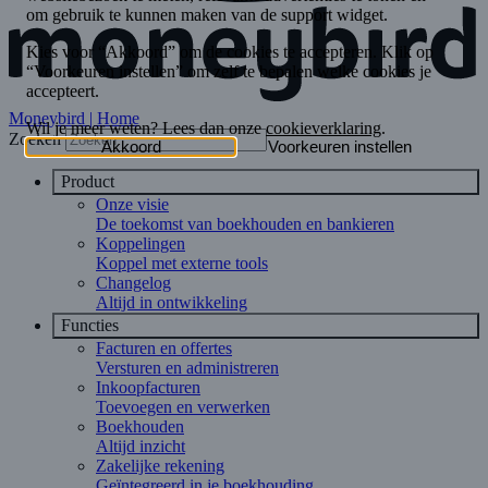
Moneybird | Home
Zoeken
Product
Onze visie
De toekomst van boekhouden en bankieren
Koppelingen
Koppel met externe tools
Changelog
Altijd in ontwikkeling
Functies
Facturen en offertes
Versturen en administreren
Inkoopfacturen
Toevoegen en verwerken
Boekhouden
Altijd inzicht
Zakelijke rekening
Geïntegreerd in je boekhouding