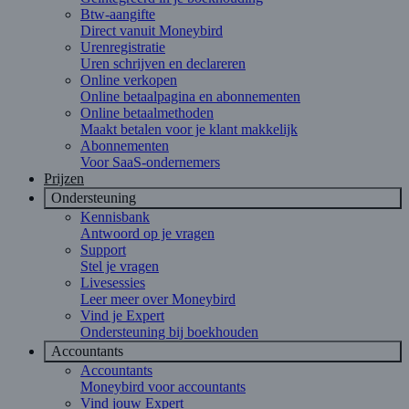
Btw-aangifte
Direct vanuit Moneybird
Urenregistratie
Uren schrijven en declareren
Online verkopen
Online betaalpagina en abonnementen
Online betaalmethoden
Maakt betalen voor je klant makkelijk
Abonnementen
Voor SaaS-ondernemers
Prijzen
Ondersteuning
Kennisbank
Antwoord op je vragen
Support
Stel je vragen
Livesessies
Leer meer over Moneybird
Vind je Expert
Ondersteuning bij boekhouden
Accountants
Accountants
Moneybird voor accountants
Vind jouw Expert