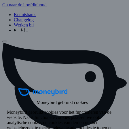
Ga naar de hoofdinhoud
Kennisbank
Changelog
Werken bij
🇳🇱