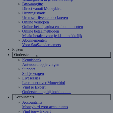
Btw-aangifte
Direct vanuit Moneybird
Urenregistratie
Uren schrijven en declareren
Online verkopen
Online betaalpagina en abonnementen
Online betaalmethoden
Maakt betalen voor je klant makkelijk
Abonnementen
Voor SaaS-ondernemers
Prijzen
Ondersteuning
Kennisbank
Antwoord op je vragen
Support
Stel je vragen
Livesessies
Leer meer over Moneybird
Vind je Expert
Ondersteuning bij boekhouden
Accountants
Accountants
Moneybird voor accountants
Vind jouw Expert