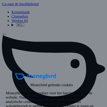
Ga naar de hoofdinhoud
Kennisbank
Changelog
Werken bij
🇳🇱