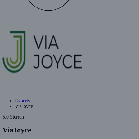
Experts
ViaJoyce
5.0 Sterren
ViaJoyce