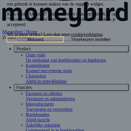
Moneybird | Home
Zoeken
Product
Onze visie
De toekomst van boekhouden en bankieren
Koppelingen
Koppel met externe tools
Changelog
Altijd in ontwikkeling
Functies
Facturen en offertes
Versturen en administreren
Inkoopfacturen
Toevoegen en verwerken
Boekhouden
Altijd inzicht
Zakelijke rekening
Geïntegreerd in je boekhouding