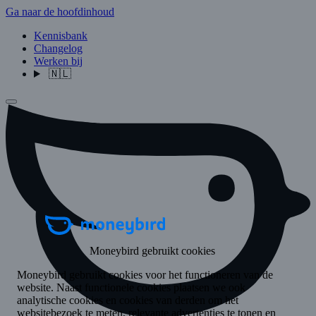
Ga naar de hoofdinhoud
Kennisbank
Changelog
Werken bij
🇳🇱