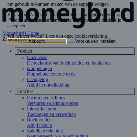
Moneybird | Home
Zoeken
Product
Onze visie
De toekomst van boekhouden en bankieren
Koppelingen
Koppel met externe tools
Changelog
Altijd in ontwikkeling
Functies
Facturen en offertes
Versturen en administreren
Inkoopfacturen
Toevoegen en verwerken
Boekhouden
Altijd inzicht
Zakelijke rekening
Geïntegreerd in je boekhouding