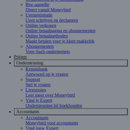
Btw-aangifte
Direct vanuit Moneybird
Urenregistratie
Uren schrijven en declareren
Online verkopen
Online betaalpagina en abonnementen
Online betaalmethoden
Maakt betalen voor je klant makkelijk
Abonnementen
Voor SaaS-ondernemers
Prijzen
Ondersteuning
Kennisbank
Antwoord op je vragen
Support
Stel je vragen
Livesessies
Leer meer over Moneybird
Vind je Expert
Ondersteuning bij boekhouden
Accountants
Accountants
Moneybird voor accountants
Vind jouw Expert