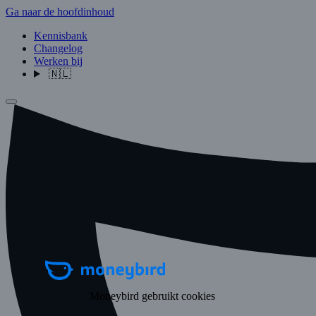
Ga naar de hoofdinhoud
Kennisbank
Changelog
Werken bij
🇳🇱