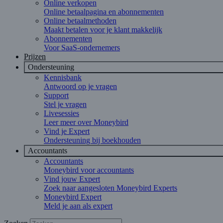
Online verkopen
Online betaalpagina en abonnementen
Online betaalmethoden
Maakt betalen voor je klant makkelijk
Abonnementen
Voor SaaS-ondernemers
Prijzen
Ondersteuning
Kennisbank
Antwoord op je vragen
Support
Stel je vragen
Livesessies
Leer meer over Moneybird
Vind je Expert
Ondersteuning bij boekhouden
Accountants
Accountants
Moneybird voor accountants
Vind jouw Expert
Zoek naar aangesloten Moneybird Experts
Moneybird Expert
Meld je aan als expert