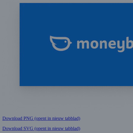
Download PNG
(opent in nieuw tabblad)
Download SVG
(opent in nieuw tabblad)