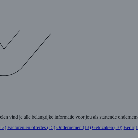
elen vind je alle belangrijke informatie voor jou als startende ondernem
(12)
Facturen en offertes (15)
Ondernemen (13)
Geldzaken (10)
Bedrijf