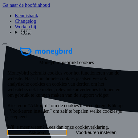
Ga naar de hoofdinhoud
Kennisbank
Changelog
Werken bij
🇳🇱