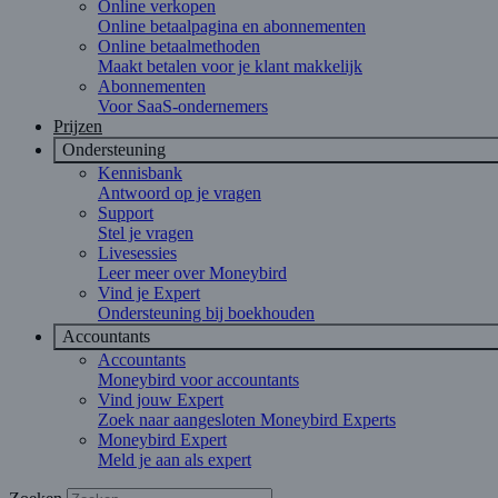
Online verkopen
Online betaalpagina en abonnementen
Online betaalmethoden
Maakt betalen voor je klant makkelijk
Abonnementen
Voor SaaS-ondernemers
Prijzen
Ondersteuning
Kennisbank
Antwoord op je vragen
Support
Stel je vragen
Livesessies
Leer meer over Moneybird
Vind je Expert
Ondersteuning bij boekhouden
Accountants
Accountants
Moneybird voor accountants
Vind jouw Expert
Zoek naar aangesloten Moneybird Experts
Moneybird Expert
Meld je aan als expert