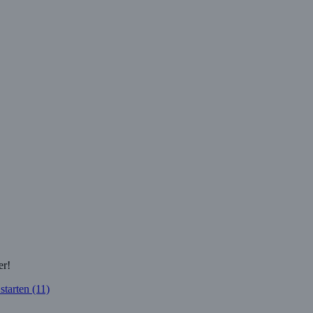
er!
 starten (11)