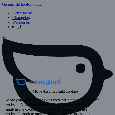
Ga naar de hoofdinhoud
Kennisbank
Changelog
Werken bij
🇳🇱