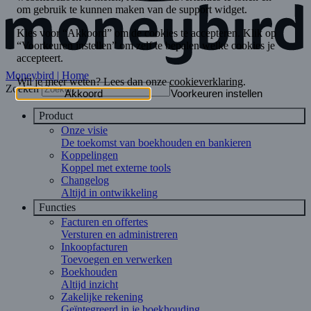
Moneybird | Home
Zoeken
Product
Onze visie
De toekomst van boekhouden en bankieren
Koppelingen
Koppel met externe tools
Changelog
Altijd in ontwikkeling
Functies
Facturen en offertes
Versturen en administreren
Inkoopfacturen
Toevoegen en verwerken
Boekhouden
Altijd inzicht
Zakelijke rekening
Geïntegreerd in je boekhouding