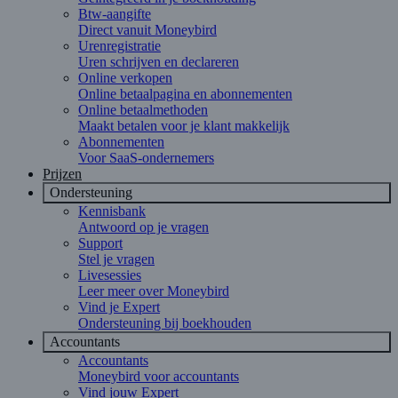
Btw-aangifte
Direct vanuit Moneybird
Urenregistratie
Uren schrijven en declareren
Online verkopen
Online betaalpagina en abonnementen
Online betaalmethoden
Maakt betalen voor je klant makkelijk
Abonnementen
Voor SaaS-ondernemers
Prijzen
Ondersteuning
Kennisbank
Antwoord op je vragen
Support
Stel je vragen
Livesessies
Leer meer over Moneybird
Vind je Expert
Ondersteuning bij boekhouden
Accountants
Accountants
Moneybird voor accountants
Vind jouw Expert