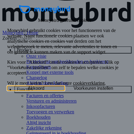
Moneybird | Home
Zoeken
Product
Onze visie
De toekomst van boekhouden en bankieren
Koppelingen
Koppel met externe tools
Changelog
Altijd in ontwikkeling
Functies
Facturen en offertes
Versturen en administreren
Inkoopfacturen
Toevoegen en verwerken
Boekhouden
Altijd inzicht
Zakelijke rekening
Geïntegreerd in je boekhouding