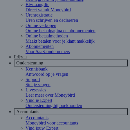
Btw-aangifte
Direct vanuit Moneybird
Urenregistratie
Uren schrijven en declareren
Online verkopen
Online betaalpagina en abonnementen
Online betaalmethoden
Maakt betalen voor je klant makkelijk
Abonnementen
Voor SaaS-ondernemers
Prijzen
Ondersteuning
Kennisbank
Antwoord op je vragen
Support
Stel je vragen
Livesessies
Leer meer over Moneybird
Vind je Expert
Ondersteuning bij boekhouden
Accountants
Accountants
Moneybird voor accountants
Vind jouw Expert