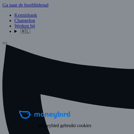
Ga naar de hoofdinhoud
Kennisbank
Changelog
Werken bij
🇳🇱