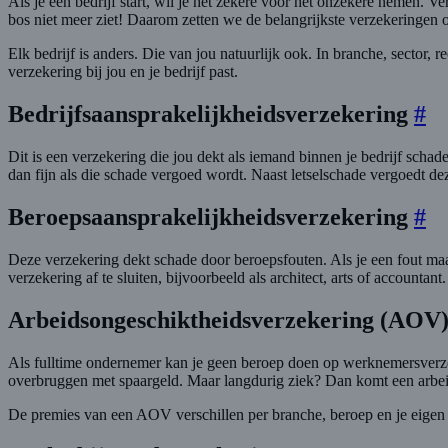
Als je een bedrijf start, wil je het zekere voor het onzekere nemen. V
bos niet meer ziet! Daarom zetten we de belangrijkste verzekeringen o
Elk bedrijf is anders. Die van jou natuurlijk ook. In branche, sector,
verzekering bij jou en je bedrijf past.
Bedrijfsaansprakelijkheidsverzekering
#
Dit is een verzekering die jou dekt als iemand binnen je bedrijf schad
dan fijn als die schade vergoed wordt. Naast letselschade vergoedt de
Beroepsaansprakelijkheidsverzekering
#
Deze verzekering dekt schade door beroepsfouten. Als je een fout maa
verzekering af te sluiten, bijvoorbeeld als architect, arts of accounta
Arbeidsongeschiktheidsverzekering (AOV
Als fulltime ondernemer kan je geen beroep doen op werknemersverz
overbruggen met spaargeld. Maar langdurig ziek? Dan komt een arbei
De premies van een AOV verschillen per branche, beroep en je eigen v