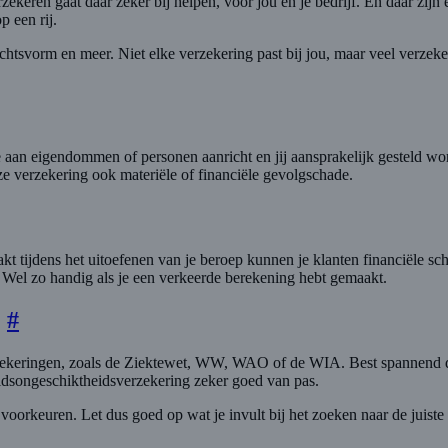
erzekeren gaat daar zeker bij helpen, voor jou en je bedrijf. En daar z
p een rij.
 rechtsvorm en meer. Niet elke verzekering past bij jou, maar veel verze
e aan eigendommen of personen aanricht en jij aansprakelijk gesteld wor
ze verzekering ook materiële of financiële gevolgschade.
kt tijdens het uitoefenen van je beroep kunnen je klanten financiële sc
nt. Wel zo handig als je een verkeerde berekening hebt gemaakt.
)
#
ekeringen, zoals de Ziektewet, WW, WAO of de WIA. Best spannend dus
dsongeschiktheidsverzekering zeker goed van pas.
oorkeuren. Let dus goed op wat je invult bij het zoeken naar de juiste