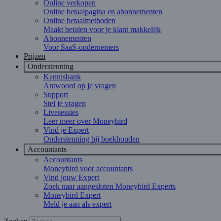
Online verkopen
Online betaalpagina en abonnementen
Online betaalmethoden
Maakt betalen voor je klant makkelijk
Abonnementen
Voor SaaS-ondernemers
Prijzen
Ondersteuning
Kennisbank
Antwoord op je vragen
Support
Stel je vragen
Livesessies
Leer meer over Moneybird
Vind je Expert
Ondersteuning bij boekhouden
Accountants
Accountants
Moneybird voor accountants
Vind jouw Expert
Zoek naar aangesloten Moneybird Experts
Moneybird Expert
Meld je aan als expert