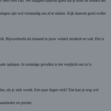
ijn er heel veel van. We snappen daarom goed dat je door de bomen het
keringen zijn wel verstandig om af te sluiten. Kijk daarom goed welke
dt. Bijvoorbeeld als iemand in jouw winkel struikelt en valt. Het is
hade oplopen. In sommige gevallen is het verplicht om zo’n
, als je ziek wordt. Een paar dagen ziek? Dat kan je nog wel
 aanbieder en premie.