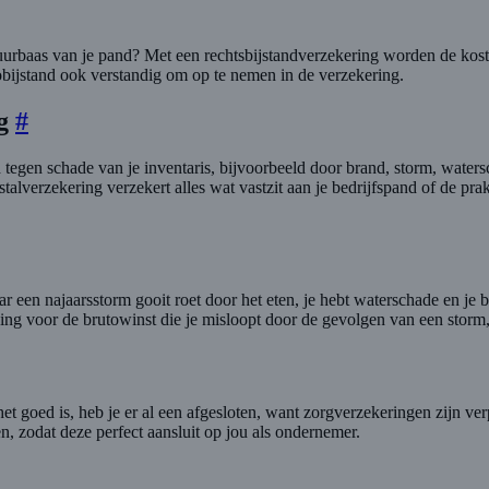
uurbaas van je pand? Met een rechtsbijstandverzekering worden de kosten
obijstand ook verstandig om op te nemen in de verzekering.
ng
#
 tegen schade van je inventaris, bijvoorbeeld door brand, storm, water
stalverzekering verzekert alles wat vastzit aan je bedrijfspand of de pr
r een najaarsstorm gooit roet door het eten, je hebt waterschade en je bed
oeding voor de brutowinst die je misloopt door de gevolgen van een storm
et goed is, heb je er al een afgesloten, want zorgverzekeringen zijn ver
n, zodat deze perfect aansluit op jou als ondernemer.