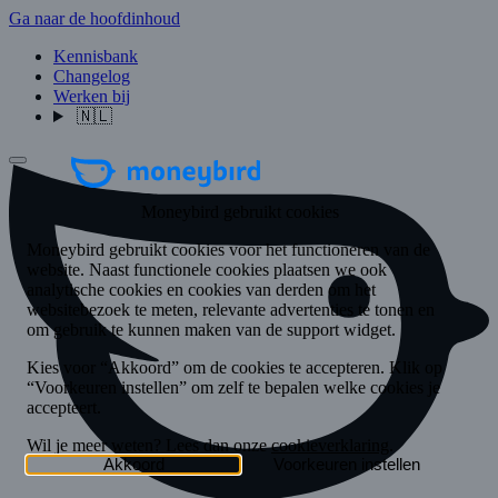
Ga naar de hoofdinhoud
Kennisbank
Changelog
Werken bij
🇳🇱