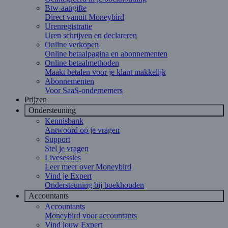
Btw-aangifte
Direct vanuit Moneybird
Urenregistratie
Uren schrijven en declareren
Online verkopen
Online betaalpagina en abonnementen
Online betaalmethoden
Maakt betalen voor je klant makkelijk
Abonnementen
Voor SaaS-ondernemers
Prijzen
Ondersteuning
Kennisbank
Antwoord op je vragen
Support
Stel je vragen
Livesessies
Leer meer over Moneybird
Vind je Expert
Ondersteuning bij boekhouden
Accountants
Accountants
Moneybird voor accountants
Vind jouw Expert