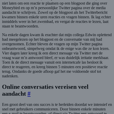
niet laten om een reactie te plaatsen op een blogpost die ging over
Moneybird en op m’n persoonlijke Twitter pagina over de media
aandacht te schrijven. Zowel op de blogpost als het Twitterbericht
kwamen binnen enkele uren reacties en vragen binnen. Ik lag echter
inmiddels weer in het zwembad, en vergat de reacties te lezen, laat
staan te beantwoorden.
Na enkele dagen kwam ik erachter dat mijn collega Edwin oplettend
had meegelezen op het blogpost en de conversatie van mij had
overgenomen. Echter bleven de vragen op mijn Twitter pagina
onbeantwoord, simpelweg omdat ik de enige was die ze kon lezen.
Vier dagen later kreeg ik een direct message via Twitter met de
vraag waar m’n antwoord bleef, er was duidelijk irritatie merkbaar.
Toen ik de direct message vanuit een internetcafe las besloot ik
direct te reageren, en kreeg binnen 5 minuten een positieve reactie
terug. Ondanks de goede afloop gaf het me voldoende stof tot
nadenken.
Online conversaties vereisen veel
aandacht
#
Een groot deel van ons succes is te herleiden doordat we intensief en
snel met gebruikers communiceren. Door binnen enkele minuten
een e-mail te beantwoorden, of direct via Twitter een antwoord te